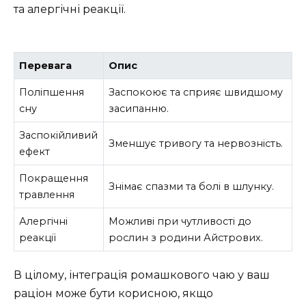
та алергічні реакції.
Перевага
Опис
Поліпшення
Заспокоює та сприяє швидшому
сну
засипанню.
Заспокійливий
Зменшує тривогу та нервозність.
ефект
Покращення
Знімає спазми та болі в шлунку.
травлення
Алергічні
Можливі при чутливості до
реакції
рослин з родини Айстрових.
В цілому, інтеграція ромашкового чаю у ваш
раціон може бути корисною, якщо