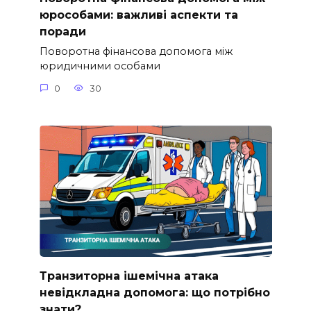
юрособами: важливі аспекти та
поради
Поворотна фінансова допомога між
юридичними особами
0
30
Транзиторна ішемічна атака
невідкладна допомога: що потрібно
знати?