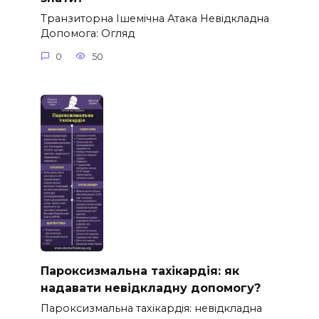
Транзиторна Ішемічна Атака Невідкладна
Допомога: Огляд
0
50
Пароксизмальна тахікардія: як
надавати невідкладну допомогу?
Пароксизмальна тахікардія: невідкладна