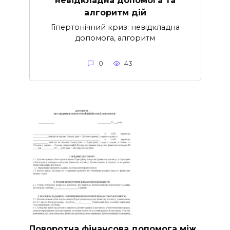
невідкладна допомога та
алгоритм дій
Гіпертонічний криз: невідкладна
допомога, алгоритм
0
43
Поворотна фінансова допомога між