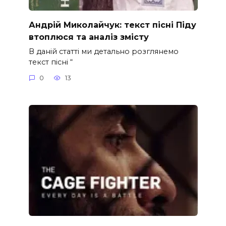
Андрій Миколайчук: текст пісні Піду
втоплюся та аналіз змісту
В даній статті ми детально розглянемо
текст пісні “
0
13