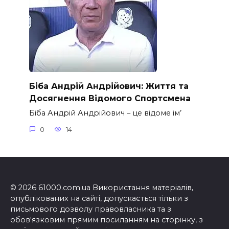
Біба Андрій Андрійович: Життя та
Досягнення Відомого Спортсмена
Біба Андрій Андрійович – це відоме ім’
0
14
© 2026 61000.com.ua Використання матеріалів,
опублікованих на сайті, допускається тільки з
письмового дозволу правовласника та з
обов'язковим прямим посиланням на сторінку, з