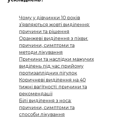
Чому у дівчинки 10 років
з’являються жовті виділення:
причини та рішення
Оранжеві виділення з піхви:
причини, симптоми та
методи лікування
Причини та наслідки мажучих
виділень під час прийому
протизаплідних пігулок
Коричневі виділення на 40
тижні вагітності: причини та
рекомендації
Білі виділення з носа:
причини, симптоми та
способи лікування