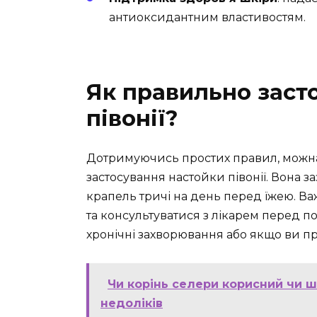
антиоксидантним властивостям.
Як правильно заст
півонії?
Дотримуючись простих правил, можна
застосування настойки півонії. Вона з
крапель тричі на день перед їжею. 
та консультуватися з лікарем перед п
хронічні захворювання або якщо ви пр
Чи корінь селери корисний чи ш
недоліків