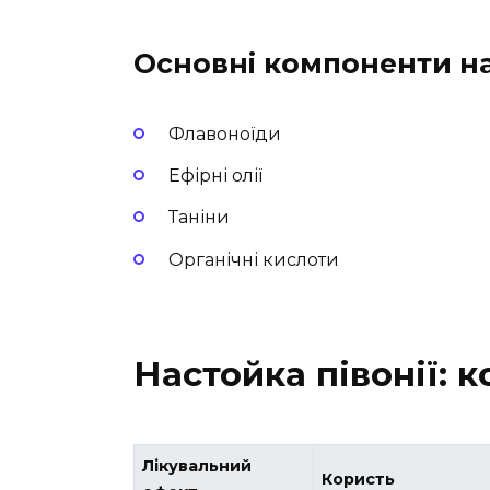
Основні компоненти на
Флавоноїди
Ефірні олії
Таніни
Органічні кислоти
Настойка півонії: 
Лікувальний
Користь