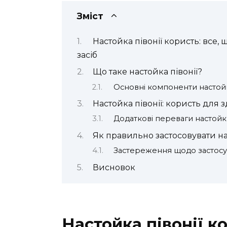
Зміст
Настойка півонії користь: все
засіб
Що таке настойка півонії?
Основні компоненти настойк
Настойка півонії: користь для 
Додаткові переваги настойки
Як правильно застосовувати на
Застереження щодо застос
Висновок
Настойка півонії к