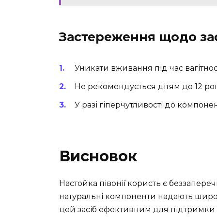
Застереження щодо за
Уникати вживання під час вагітності
Не рекомендується дітям до 12 рок
У разі гіперчутливості до компоне
Висновок
Настойка півонії користь є беззаперечн
натуральні компоненти надають широ
цей засіб ефективним для підтримки з