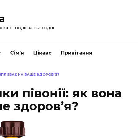
a
ловні події за сьогодні
е
Сім’я
Цікаве
Привітання
 ВПЛИВАЄ НА ВАШЕ ЗДОРОВ’Я?
ки півонії: як вона
е здоров’я?