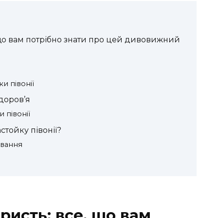
, що вам потрібно знати про цей дивовижний
и півонії
здоров’я
 півонії
стойку півонії?
ування
ористь: все, що вам