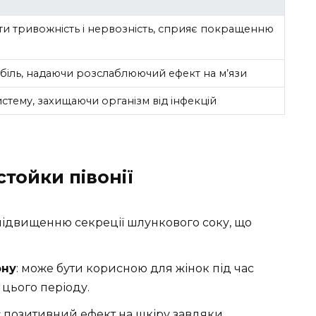
и тривожність і нервозність, сприяє покращенню
іль, надаючи розслаблюючий ефект на м’язи
стему, захищаючи організм від інфекцій
тойки півонії
 підвищенню секреції шлункового соку, що
ону
: може бути корисною для жінок під час
цього періоду.
є позитивний ефект на шкіру завдяки