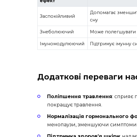
ефект
Допомагає зменшит
Заспокійливий
сну
Знеболюючий
Може полегшувати б
Імуномодулюючий
Підтримує імунну си
Додаткові переваги нас
Поліпшення травлення
: сприяє
покращує травлення.
Нормалізація гормонального ф
менопаузи, зменшуючи симптоми 
Підтримка здоров’я шкіри
: нада