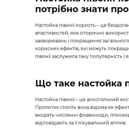
потрібно знати пр
Настойка півонії користь – це бездог
властивостей, яке історично використ
захворювань і покращення загального 
корисних ефектів, які можуть покращи
півонії заслужила таку популярність і
Що таке настойка п
Настойка півонії – це алкогольний екс
Протягом століть вона відома як ефек
входять численні флавоноїди, глікозид
відповідають за її лікувальний вплив.