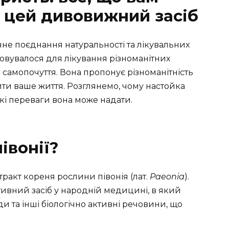
о цей дивовижний засіб
анне поєднання натуральності та лікувальних
овувалося для лікування різноманітних
самопочуття. Вона пропонує різноманітність
ти ваше життя. Розглянемо, чому настойка
 які переваги вона може надати.
івонії?
тракт кореня рослини півонія (лат.
Paeonia
).
тивний засіб у народній медицині, в який
и та інші біологічно активні речовини, що