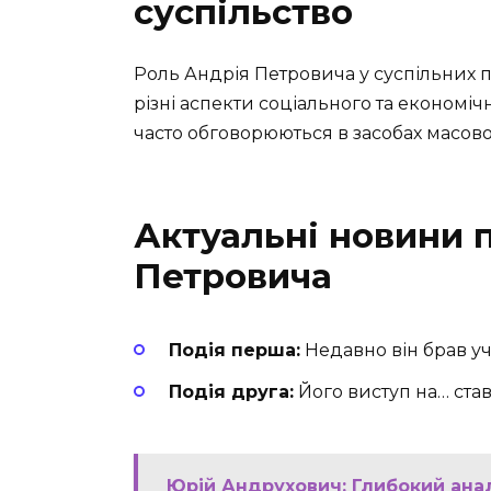
суспільство
Роль Андрія Петровича у суспільних п
різні аспекти соціального та економічн
часто обговорюються в засобах масової
Актуальні новини 
Петровича
Подія перша:
Недавно він брав уч
Подія друга:
Його виступ на… ста
Юрій Андрухович: Глибокий анал