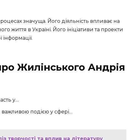
роцесах значуща. Його діяльність впливає на
ого життя в Україні. Його ініціативи та проекти
 інформації.
про Жилінського Андрія
асть у…
в важливою подією у сфері…
із творчості та вплив на літературу