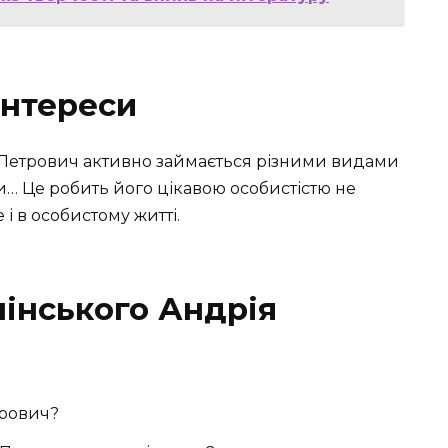
інтереси
 Петрович активно займається різними видами
и… Це робить його цікавою особистістю не
і в особистому житті.
інського Андрія
трович?