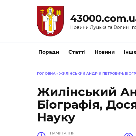
Перейти
до
43000.com.u
вмісту
Новини Луцька та Волині: го
Поради
Статті
Новини
Інш
ГОЛОВНА
»
ЖИЛІНСЬКИЙ АНДРІЙ ПЕТРОВИЧ: БІОГР
Жилінський Ан
Біографія, Дос
Науку
НА ЧИТАННЯ