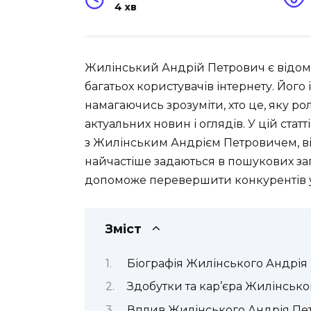
4 хв
Жилінський Андрій Петрович є відомо
багатьох користувачів інтернету. Його
намагаючись зрозуміти, хто це, яку роль
актуальних новин і оглядів. У цій стат
з Жилінським Андрієм Петровичем, ві
найчастіше задаються в пошукових за
допоможе перевершити конкурентів у
Зміст
Біографія Жилінського Андрія
Здобутки та кар’єра Жилінськ
Вплив Жилінського Андрія Пет