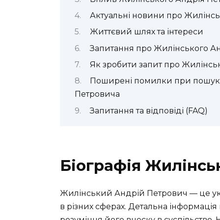
Актуальні новини про Жилінсь
Життєвий шлях та інтереси
Запитання про Жилінського А
Як зробити запит про Жилінсь
Поширені помилки при пошуку
Петровича
Запитання та відповіді (FAQ)
Біографія Жилінсь
Жилінський Андрій Петрович — це укр
в різних сферах. Детальна інформація
розуміння його внеску в суспільство. 