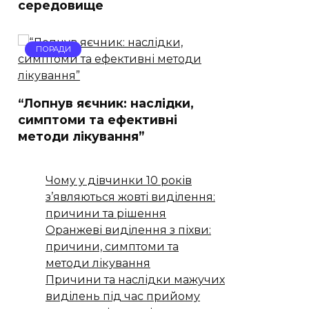
середовище
ПОРАДИ
“Лопнув яєчник: наслідки,
симптоми та ефективні
методи лікування”
Чому у дівчинки 10 років
з’являються жовті виділення:
причини та рішення
Оранжеві виділення з піхви:
причини, симптоми та
методи лікування
Причини та наслідки мажучих
виділень під час прийому