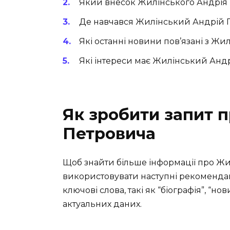
Який внесок Жилінського Андрія 
Де навчався Жилінський Андрій 
Які останні новини пов’язані з Ж
Які інтереси має Жилінський Анд
Як зробити запит 
Петровича
Щоб знайти більше інформації про Жи
використовувати наступні рекомендац
ключові слова, такі як “біографія”, “но
актуальних даних.