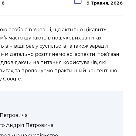
6
9 Травня, 2026
ю особою в Україні, що активно цікавить
 ім’я часто шукають в пошукових запитах,
 він відіграє у суспільстві, а також заради
ті ми детально розглянемо всі аспекти, пов’язані
дповідаючи на питання користувачів, які
питах, та пропонуємо практичний контент, що
 Google.
 Петровича
ого Андрія Петровича
ровича на суспільство