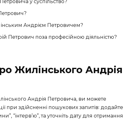
Петровича у суспільство?
Петрович?
илінським Андрієм Петровичем?
рій Петрович поза професійною діяльністю?
про Жилінського Андрія
лінського Андрія Петровича, ви можете
ії при здійсненні пошукових запитів: додайте
вини”, “інтерв’ю”, та уточніть дату для отримання