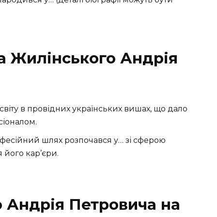
ра Жилінського Андрія
віту в провідних українських вишах, що дало
сіоналом.
фесійний шлях розпочався у… зі сферою
 його кар’єри.
 Андрія Петровича на