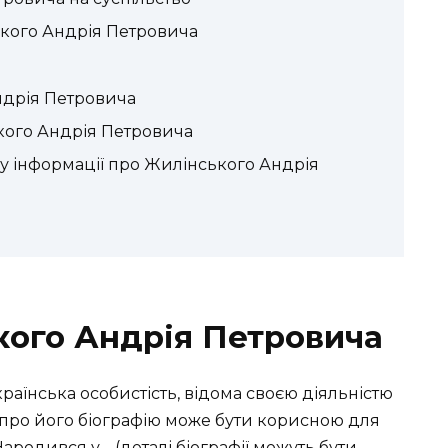
кого Андрія Петровича
ндрія Петровича
кого Андрія Петровича
 інформації про Жилінського Андрія
кого Андрія Петровича
аїнська особистість, відома своєю діяльністю
 про його біографію може бути корисною для
Народився у… (деталі біографії можуть бути