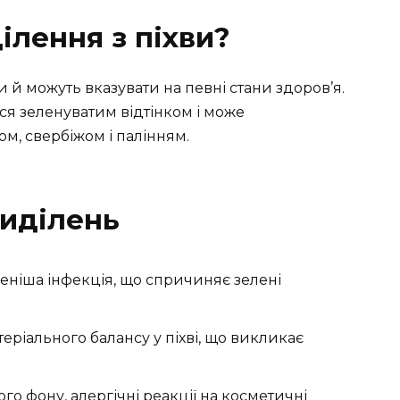
ілення з піхви?
 й можуть вказувати на певні стани здоров’я.
ся зеленуватим відтінком і може
м, свербіжом і палінням.
иділень
еніша інфекція, що спричиняє зелені
ктеріального балансу у піхві, що викликає
го фону, алергічні реакції на косметичні