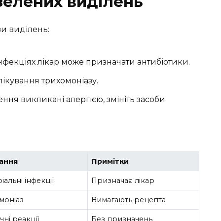
зелених виділень
и виділень:
інфекціях лікар може призначати антибіотики.
 лікування трихомоніазу.
ення викликані алергією, змініть засоби
ання
Примітки
іальні інфекції
Призначає лікар
моніаз
Вимагають рецепта
чні реакції
Без призначень