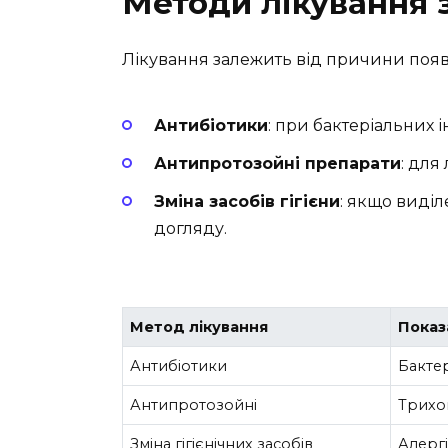
Методи лікування 
Лікування залежить від причини появ
Антибіотики
: при бактеріальних 
Антипротозойні препарати
: для
Зміна засобів гігієни
: якщо виділ
догляду.
Метод лікування
Показ
Антибіотики
Бактер
Антипротозойні
Трихо
Зміна гігієнічних засобів
Алергі