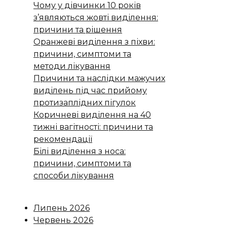
Чому у дівчинки 10 років
з’являються жовті виділення:
причини та рішення
Оранжеві виділення з піхви:
причини, симптоми та
методи лікування
Причини та наслідки мажучих
виділень під час прийому
протизаплідних пігулок
Коричневі виділення на 40
тижні вагітності: причини та
рекомендації
Білі виділення з носа:
причини, симптоми та
способи лікування
Липень 2026
Червень 2026