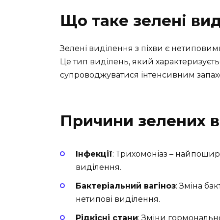
Що таке зелені вид
Зелені виділення з піхви є нетиповими
Це тип виділень, який характеризуєть
супроводжуватися інтенсивним запахо
Причини зелених в
Інфекції
: Трихомоніаз – найпошир
виділення.
Бактеріальний вагіноз
: Зміна ба
нетипові виділення.
Рідкісні стани
: Зміни гормонально