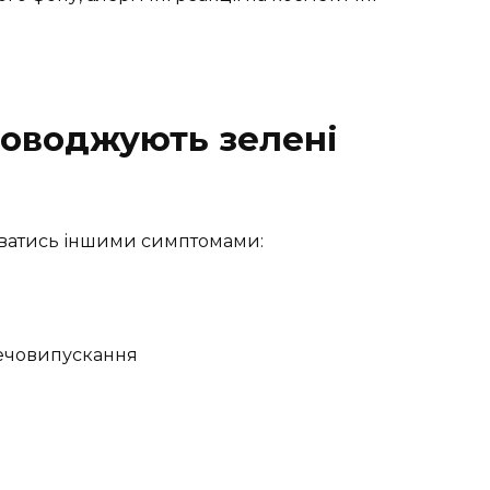
роводжують зелені
уватись іншими симптомами:
сечовипускання