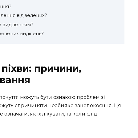
ення?
ілення від зелених?
м виділенням?
 зелених виділень?
 піхви: причини,
ування
почуття можуть бути ознакою проблем зі
 можуть спричиняти неабияке занепокоєння. Ця
означати, як їх лікувати, та коли слід