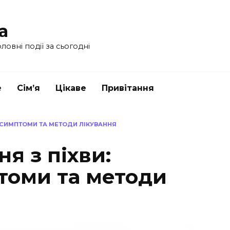
a
ловні події за сьогодні
е
Сім’я
Цікаве
Привітання
, СИМПТОМИ ТА МЕТОДИ ЛІКУВАННЯ
я з піхви:
томи та методи