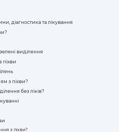
ини, діагностика та лікування
ви?
зелені виділення
з піхви
ілень
ям з піхви?
ілення без ліків?
куванні
ви
ння з піхви?