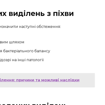
х виділень з піхви
изначити наступні обстеження:
тевим шляхом
я бактеріального балансу
озрі на інші патології
ілення: причини та можливі наслідки