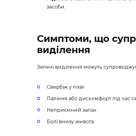
засоби.
Симптоми, що суп
виділення
Зелені виділення можуть супроводж
Свербіж у піхві
Паління або дискомфорт під час 
Неприємний запах
Болі внизу живота