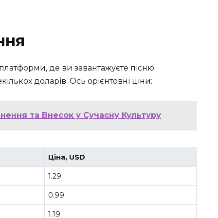
ння
платформи, де ви завантажуєте пісню.
лькох доларів. Ось орієнтовні ціни:
гнення та Внесок у Сучасну Культуру
Ціна, USD
1.29
0.99
1.19