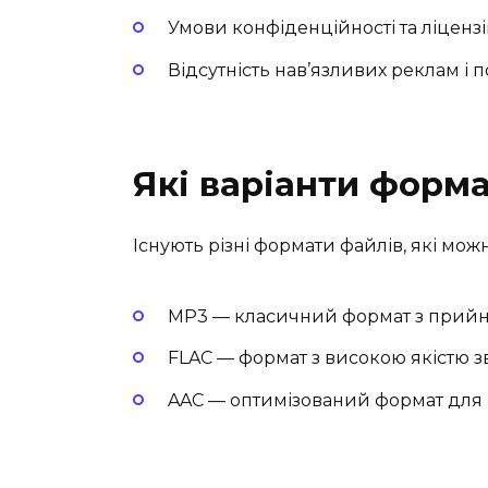
Умови конфіденційності та ліцензі
Відсутність нав’язливих реклам і п
Які варіанти форм
Існують різні формати файлів, які мо
MP3 — класичний формат з прийн
FLAC — формат з високою якістю зв
AAC — оптимізований формат для 