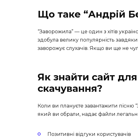
Що таке “Андрій Б
“Заворожила” — це один з хітів украї
здобула велику популярність завдяки
заворожує слухачів. Якщо ви ще не чу
Як знайти сайт для
скачування?
Коли ви плануєте завантажити пісню “
який ви обрали, надає файли легально
Позитивні відгуки користувачів