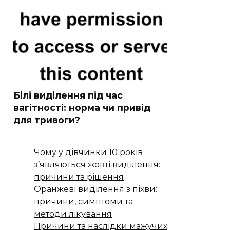
Білі виділення під час
вагітності: норма чи привід
для тривоги?
Чому у дівчинки 10 років
з’являються жовті виділення:
причини та рішення
Оранжеві виділення з піхви:
причини, симптоми та
методи лікування
Причини та наслідки мажучих