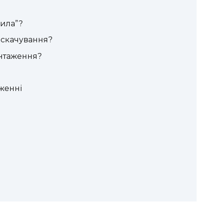
ила”?
 скачування?
антаження?
женні