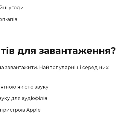
йні угоди
оп-апів
атів для завантаження?
жна завантажити. Найпопулярніші серед них:
ятною якістю звуку
уку для аудіофілів
пристроїв Apple