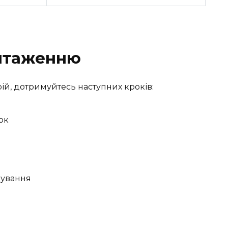
антаженню
ій, дотримуйтесь наступних кроків:
ок
чування