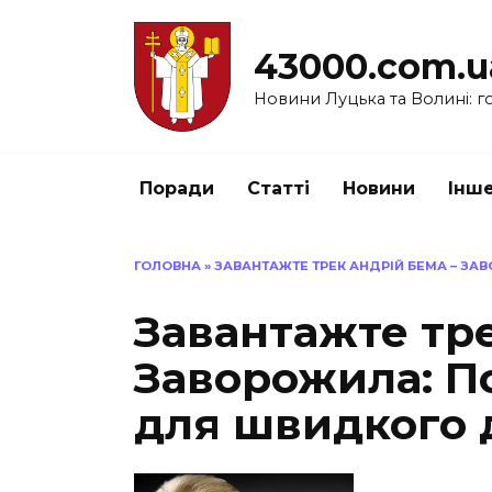
Перейти
до
43000.com.u
вмісту
Новини Луцька та Волині: го
Поради
Статті
Новини
Інш
ГОЛОВНА
»
ЗАВАНТАЖТЕ ТРЕК АНДРІЙ БЕМА – ЗА
Завантажте тре
Заворожила: П
для швидкого 