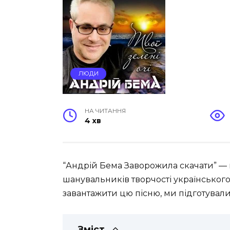
ЛЮДИ
НА ЧИТАННЯ
4 хв
“Андрій Бема Заворожила скачати” — 
шанувальників творчості українського 
завантажити цю пісню, ми підготували
Зміст