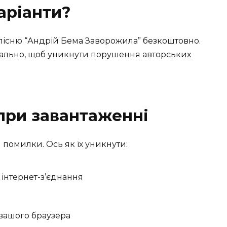
аріанти?
пісню “Андрій Бема Заворожила” безкоштовно.
гально, щоб уникнути порушення авторських
при завантаженні
 помилки. Ось як їх уникнути:
 інтернет-з’єднання
вашого браузера