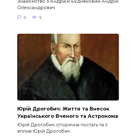
Знайомство з Андрієм Бєдняковим Андрій
Олександрович
0
5
Юрій Дрогобич: Життя та Внесок
Українського Вченого та Астронома
Юрій Дрогобич: історична постать та її
вплив Юрій Дрогобич