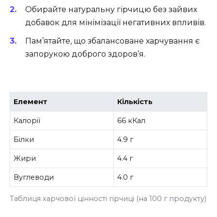
Обирайте натуральну гірчицю без зайвих
добавок для мінімізації негативних впливів.
Пам’ятайте, що збалансоване харчування є
запорукою доброго здоров’я.
Елемент
Кількість
Калорії
66 кКал
Білки
4.9 г
Жири
4.4 г
Вуглеводи
4.0 г
Таблиця харчової цінності гірчиці (на 100 г продукту)