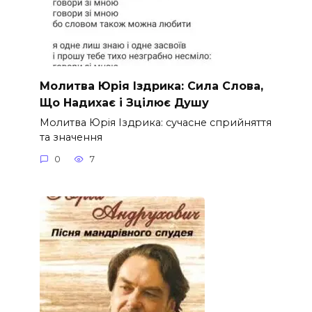
Молитва Юрія Іздрика: Сила Слова,
Що Надихає і Зцілює Душу
Молитва Юрія Іздрика: сучасне сприйняття
та значення
0
7