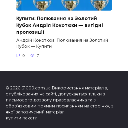
Купити: Полювання на Золотий
Кубок Андрія Кокотюхи — вигідні
пропозиції
Андрій Кокотюха: Полювання на Золотий
Кубок — Купити
0
7
© 2026 61000.com.ua Використання матеріалів,
опублікованих на сайті, допускається тільки з
письмового дозволу правовласника та з
обов'язковим прямим посиланням на сторінку, з
якої запозичений матеріал.
купити пакети