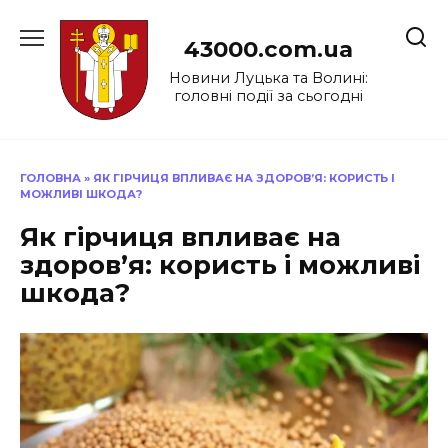
Перейти
до
43000.com.ua
вмісту
Новини Луцька та Волині:
головні події за сьогодні
ГОЛОВНА
»
ЯК ГІРЧИЦЯ ВПЛИВАЄ НА ЗДОРОВ’Я: КОРИСТЬ І
МОЖЛИВІ ШКОДА?
Як гірчиця впливає на
здоров’я: користь і можливі
шкода?