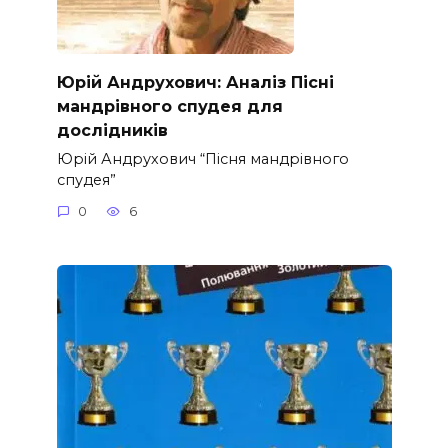
Юрій Андрухович: Аналіз Пісні
мандрівного спудея для
дослідників
Юрій Андрухович “Пісня мандрівного
спудея”
0
6