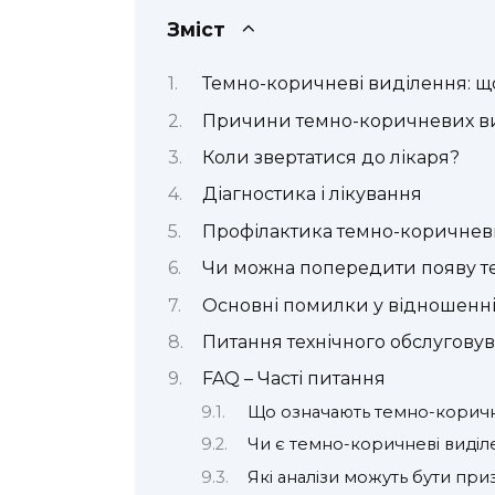
Зміст
Темно-коричневі виділення: що 
Причини темно-коричневих ви
Коли звертатися до лікаря?
Діагностика і лікування
Профілактика темно-коричнев
Чи можна попередити появу т
Основні помилки у відношенні
Питання технічного обслугову
FAQ – Часті питання
Що означають темно-коричн
Чи є темно-коричневі виділ
Які аналізи можуть бути пр