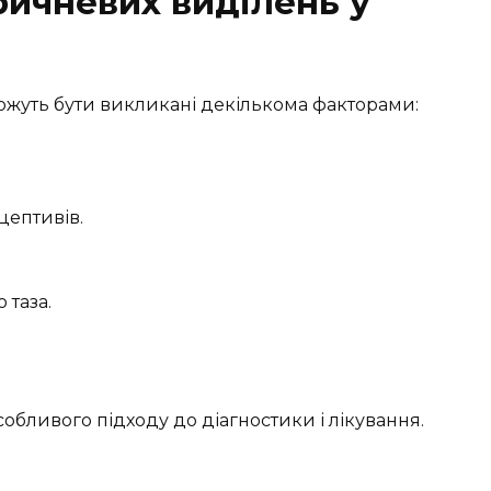
ичневих виділень у
ожуть бути викликані декількома факторами:
ептивів.
 таза.
бливого підходу до діагностики і лікування.