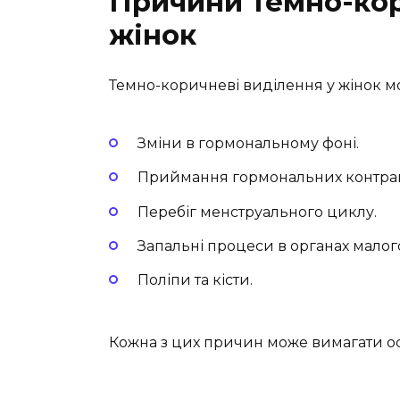
Причини темно-кор
жінок
Темно-коричневі виділення у жінок м
Зміни в гормональному фоні.
Приймання гормональних контрац
Перебіг менструального циклу.
Запальні процеси в органах малого
Поліпи та кісти.
Кожна з цих причин може вимагати осо