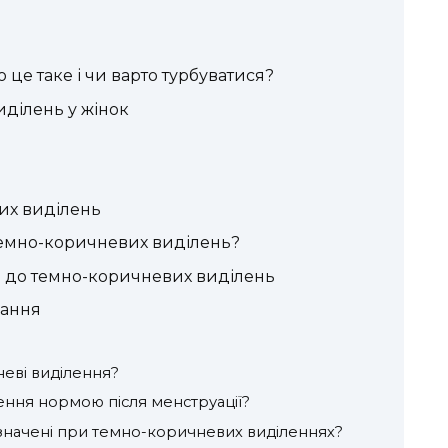
це таке і чи варто турбуватися?
ділень у жінок
их виділень
емно-коричневих виділень?
 до темно-коричневих виділень
вання
еві виділення?
ення нормою після менструації?
изначені при темно-коричневих виділеннях?