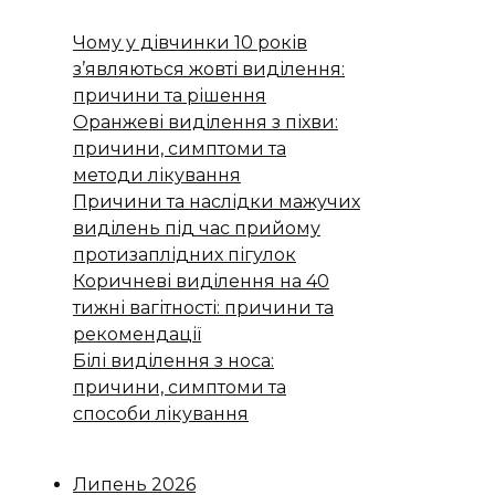
Чому у дівчинки 10 років
з’являються жовті виділення:
причини та рішення
Оранжеві виділення з піхви:
причини, симптоми та
методи лікування
Причини та наслідки мажучих
виділень під час прийому
протизаплідних пігулок
Коричневі виділення на 40
тижні вагітності: причини та
рекомендації
Білі виділення з носа:
причини, симптоми та
способи лікування
Липень 2026