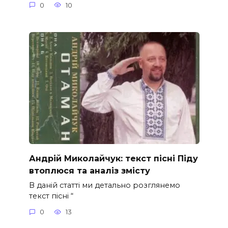
0
10
Андрій Миколайчук: текст пісні Піду
втоплюся та аналіз змісту
В даній статті ми детально розглянемо
текст пісні “
0
13