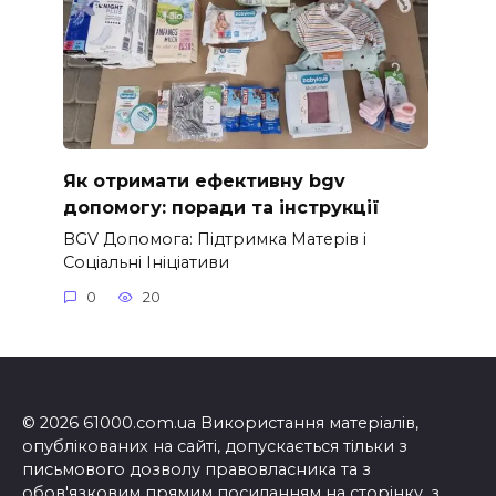
Як отримати ефективну bgv
допомогу: поради та інструкції
BGV Допомога: Підтримка Матерів і
Соціальні Ініціативи
0
20
© 2026 61000.com.ua Використання матеріалів,
опублікованих на сайті, допускається тільки з
письмового дозволу правовласника та з
обов'язковим прямим посиланням на сторінку, з