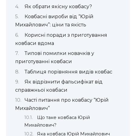
Як обрати якісну ковбасу?
Ковбасні вироби від “Юрій
Михайлович”: ціни та якість
Корисні поради з приготування
ковбаси вдома
Типові помилки новачків у
приготуванні ковбаси
Таблиця порівняння видів ковбас
Як відрізнити фальсифікат від
справжньої ковбаси
Часті питання про ковбасу “Юрій
Михайлович”
Що таке ковбаса Юрій
Михайлович?
Яка ковбаса Юрій Михайлович