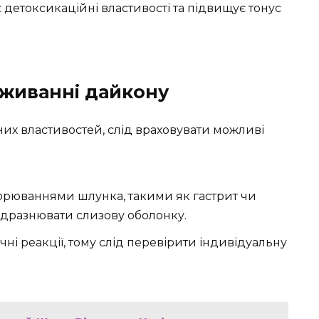
 детоксикаційні властивості та підвищує тонус
вживанні дайкону
их властивостей, слід враховувати можливі
ворюваннями шлунка, такими як гастрит чи
одразнювати слизову оболонку.
ні реакції, тому слід перевірити індивідуальну