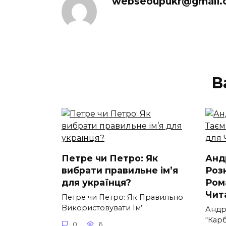
webseoupukr@gmail.
В
Петре чи Петро: Як
Анд
вибрати правильне ім’я
Роз
для українця?
Ром
Чит
Петре чи Петро: Як Правильно
Використовувати Ім’
Андр
“Карб
0
6