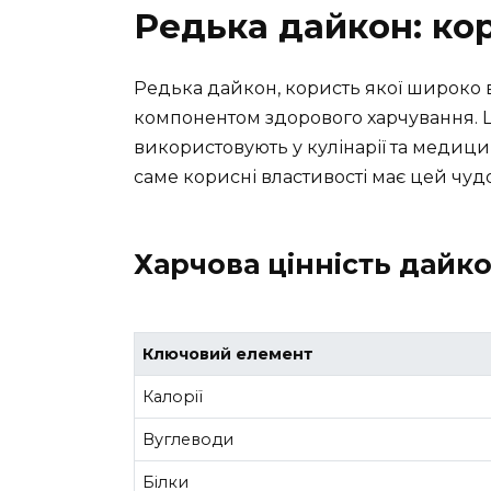
Редька дайкон: ко
Редька дайкон, користь якої широко ви
компонентом здорового харчування. Це
використовують у кулінарії та медицин
саме корисні властивості має цей чуд
Харчова цінність дайк
Ключовий елемент
Калорії
Вуглеводи
Білки