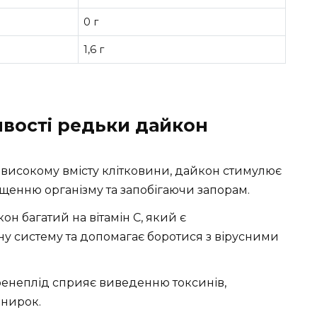
0 г
1,6 г
ивості редьки дайкон
и високому вмісту клітковини, дайкон стимулює
енню організму та запобігаючи запорам.
кон багатий на вітамін C, який є
у систему та допомагає боротися з вірусними
ренеплід сприяє виведенню токсинів,
 нирок.