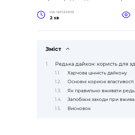
НА ЧИТАННЯ
2 хв
Зміст
Редька дайкон: користь для з
Харчова цінність дайкону
Основні корисні властивост
Як правильно вживати редь
Запобіжні заходи при вжива
Висновок