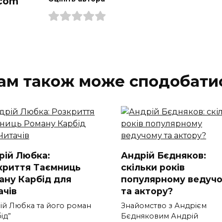
com
ам також може сподобати
рій Любка:
Андрій Бєдняков:
криття Таємниць
скільки років
ану Карбід для
популярному ведуч
ачів
та актору?
ій Любка та його роман
Знайомство з Андрієм
ід”
Бєдняковим Андрій