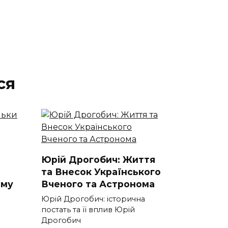
ся
Юрій Дрогобич: Життя
та Внесок Українського
ому
Вченого та Астронома
Юрій Дрогобич: історична
постать та її вплив Юрій
Дрогобич