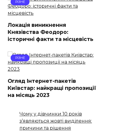
РІЗНЕ
Локація виникнення
Князівства Феодоро:
історичні факти та місцевість
РІЗНЕ
Огляд Інтернет-пакетів
Київстар: найкращі пропозиції
на місяць 2023
Чому у дівчинки 10 років
з’являються жовті виділення:
причини та рішення