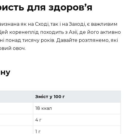
ристь для здоров’я
знана як на Сході, так і на Заході, є важливим
й коренеплід походить з Азії, де його активно
і понад тисячу років. Давайте розглянемо, які
овий овоч.
ону
Зміст у 100 г
18 ккал
4 г
1 г