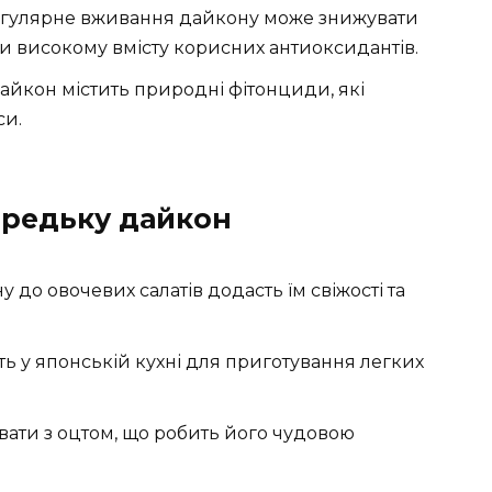
регулярне вживання дайкону може знижувати
ки високому вмісту корисних антиоксидантів.
дайкон містить природні фітонциди, які
си.
 редьку дайкон
 до овочевих салатів додасть їм свіжості та
ть у японській кухні для приготування легких
вати з оцтом, що робить його чудовою