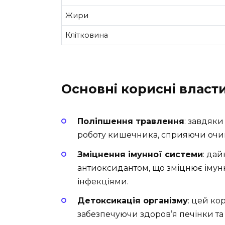
Жири
Клітковина
Основні корисні власт
Поліпшення травлення
: завдяк
роботу кишечника, сприяючи очищ
Зміцнення імунної системи
: дай
антиоксидантом, що зміцнює імунн
інфекціями.
Детоксикація організму
: цей ко
забезпечуючи здоров’я печінки та