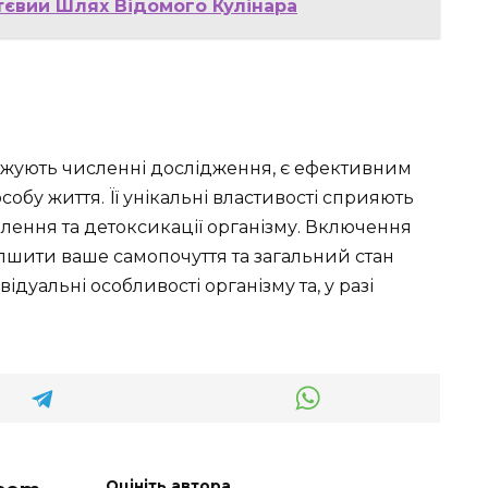
тєвий Шлях Відомого Кулінара
джують численні дослідження, є ефективним
обу життя. Її унікальні властивості сприяють
лення та детоксикації організму. Включення
пшити ваше самопочуття та загальний стан
відуальні особливості організму та, у разі
Оцініть автора