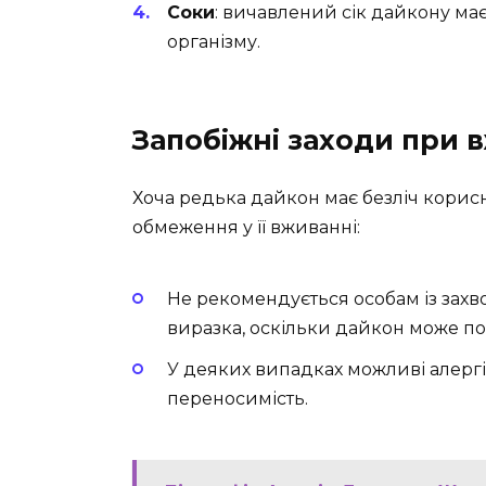
Соки
: вичавлений сік дайкону має
організму.
Запобіжні заходи при 
Хоча редька дайкон має безліч корисн
обмеження у її вживанні:
Не рекомендується особам із зах
виразка, оскільки дайкон може п
У деяких випадках можливі алергіч
переносимість.