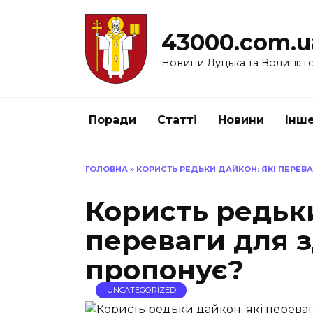
Перейти
до
43000.com.u
вмісту
Новини Луцька та Волині: го
Поради
Статті
Новини
Інш
ГОЛОВНА
»
КОРИСТЬ РЕДЬКИ ДАЙКОН: ЯКІ ПЕРЕВ
Користь редьки
переваги для з
пропонує?
UNCATEGORIZED