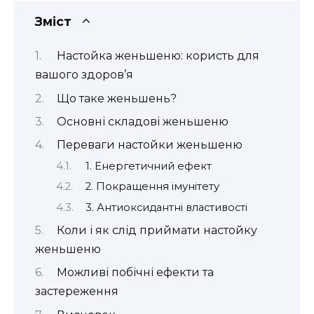
Зміст
Настойка женьшеню: користь для
вашого здоров’я
Що таке женьшень?
Основні складові женьшеню
Переваги настойки женьшеню
1. Енергетичний ефект
2. Покращення імунітету
3. Антиоксидантні властивості
Коли і як слід приймати настойку
женьшеню
Можливі побічні ефекти та
застереження