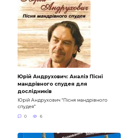
Юрій Андрухович: Аналіз Пісні
мандрівного спудея для
дослідників
Юрій Андрухович “Пісня мандрівного
спудея”
0
6