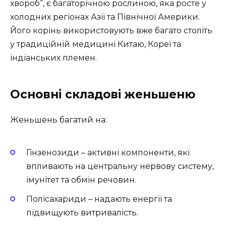
хвороб”, є багаторічною рослиною, яка росте у
холодних регіонах Азії та Північної Америки.
Його корінь використовують вже багато століть
у традиційній медицині Китаю, Кореї та
індіанських племен.
Основні складові женьшеню
Женьшень багатий на:
Гінзенозиди – активні компоненти, які
впливають на центральну нервову систему,
імунітет та обмін речовин.
Полісахариди – надають енергії та
підвищують витривалість.