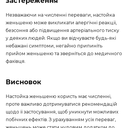
застереження
Незважаючи на численні переваги, настойка
женьшеню може викликати алергічні реакції,
безсоння або підвищення артеріального тиску
у деяких людей. Якщо ви відчуваєте будь-які
небажані симптоми, негайно припиніть
прийом женьшеню та зверніться до медичного
фахівця.
Висновок
Настойка женьшеню користь має численні,
проте важливо дотримуватися рекомендацій
щодо її застосування, щоб уникнути можливих
побічних ефектів. З урахуванням усіх переваг,
женьшень може стати чудовим додатком до