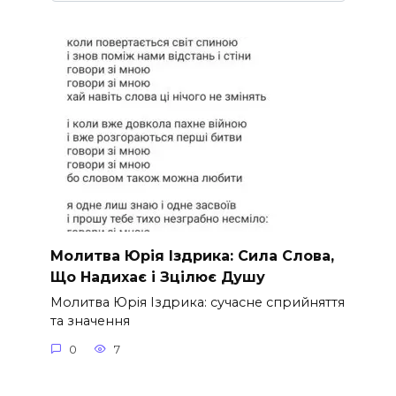
Молитва Юрія Іздрика: Сила Слова,
Що Надихає і Зцілює Душу
Молитва Юрія Іздрика: сучасне сприйняття
та значення
0
7