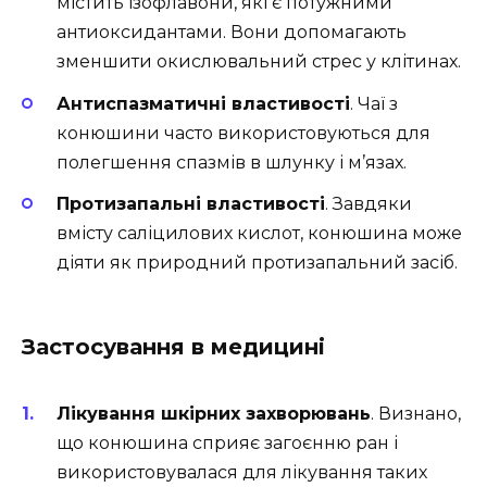
містить ізофлавони, які є потужними
антиоксидантами. Вони допомагають
зменшити окислювальний стрес у клітинах.
Антиспазматичні властивості
. Чаї з
конюшини часто використовуються для
полегшення спазмів в шлунку і м’язах.
Протизапальні властивості
. Завдяки
вмісту саліцилових кислот, конюшина може
діяти як природний протизапальний засіб.
Застосування в медицині
Лікування шкірних захворювань
. Визнано,
що конюшина сприяє загоєнню ран і
використовувалася для лікування таких