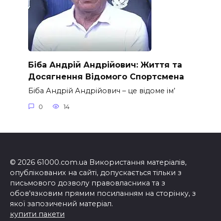
Біба Андрій Андрійович: Життя та
Досягнення Відомого Спортсмена
Біба Андрій Андрійович – це відоме ім’
0
14
© 2026 61000.com.ua Використання матеріалів,
опублікованих на сайті, допускається тільки з
письмового дозволу правовласника та з
обов'язковим прямим посиланням на сторінку, з
якої запозичений матеріал.
купити пакети