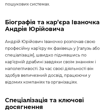
пошукових системах.
Біографія та кар’єра Іваночка
Андрія Юрійовича
Андрій Юрійович Іваночко розпочав свою
професійну кар’єру як фахівець у [галузь або
спеціалізація], швидко піднявшись по
кар’єрній драбині завдяки своїм знанням і
наполегливості. За час своєї діяльності він
здобув величезний досвід, працюючи у
відомих компаніях та організаціях.
Спеціалізація та ключові
досягнення