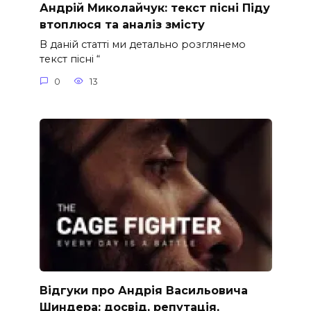
Андрій Миколайчук: текст пісні Піду
втоплюся та аналіз змісту
В даній статті ми детально розглянемо
текст пісні “
0
13
Відгуки про Андрія Васильовича
Шиндера: досвід, репутація,