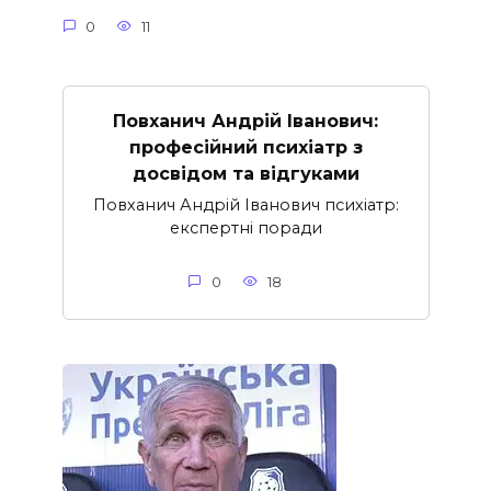
0
11
Повханич Андрій Іванович:
професійний психіатр з
досвідом та відгуками
Повханич Андрій Іванович психіатр:
експертні поради
0
18