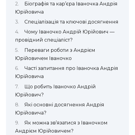
Біографія та кар’єра Іваночка Андрія
Юрійовича
Спеціалізація та ключові досягнення
Чому Іваночко Андрій Юрійович —
провідний спеціаліст?
Переваги роботи з Андрієм
Юрійовичем Іваночко
Часті запитання про Іваночка Андрія
Юрійовича
Що робить Іваночко Андрій
Юрійович?
Які основні досягнення Андрія
Юрійовича?
Як можна зв’язатися з Іваночком
Андрієм Юрійовичем?