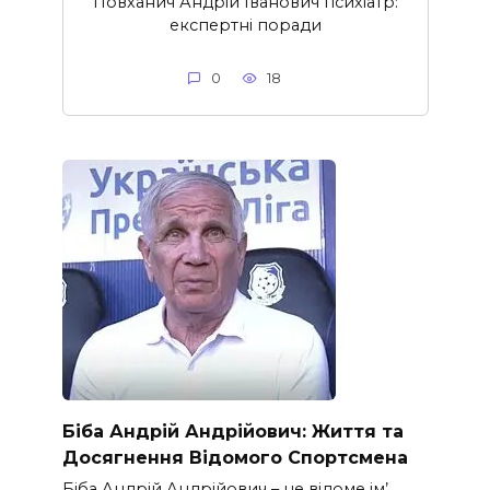
Повханич Андрій Іванович психіатр:
експертні поради
0
18
Біба Андрій Андрійович: Життя та
Досягнення Відомого Спортсмена
Біба Андрій Андрійович – це відоме ім’