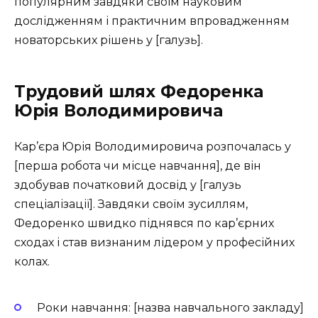
популярним завдяки своїм науковим
дослідженням і практичним впровадженням
новаторських рішень у [галузь].
Трудовий шлях Федоренка
Юрія Володимировича
Кар’єра Юрія Володимировича розпочалась у
[перша робота чи місце навчання], де він
здобував початковий досвід у [галузь
спеціалізації]. Завдяки своїм зусиллям,
Федоренко швидко піднявся по кар’єрних
сходах і став визнаним лідером у професійних
колах.
Роки навчання: [назва навчального закладу]