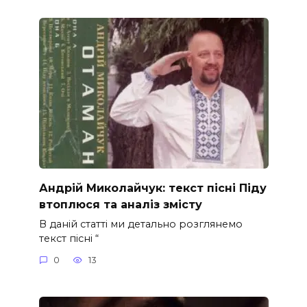
Андрій Миколайчук: текст пісні Піду
втоплюся та аналіз змісту
В даній статті ми детально розглянемо
текст пісні “
0
13