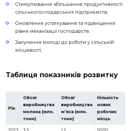
Стимулювання збільшення продуктивності
сільськогосподарських підприємств.
Оновлення устаткування та підвищення
рівня механізації господарств.
Залучення молоді до роботи у сільській
місцевості.
Таблиця показників розвитку
Обсяг
Обсяг
Кількість
виробництва
виробництва
нових
Рік
молока (млн.
м’яса (млн.
робочих
тонн)
тонн)
місць
2023
3.5
1.2
5000