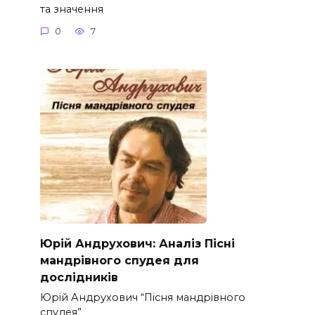
та значення
0
7
Юрій Андрухович: Аналіз Пісні
мандрівного спудея для
дослідників
Юрій Андрухович “Пісня мандрівного
спудея”