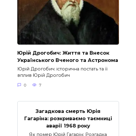
Юрій Дрогобич: Життя та Внесок
Українського Вченого та Астронома
Юрій Дрогобич: історична постать та її
вплив Юрій Дрогобич
0
7
Загадкова смерть Юрія
Гагаріна: розкриваємо таємниці
аварії 1968 року
Як помер Юрій Гагарін: Розгадка