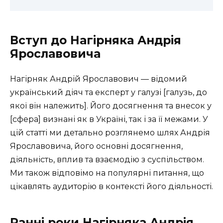
Вступ до Нагірняка Андрія
Ярославовича
Нагірняк Андрій Ярославович — відомий
український діяч та експерт у галузі [галузь, до
якої він належить]. Його досягнення та внесок у
[сфера] визнані як в Україні, так і за її межами. У
цій статті ми детально розглянемо шлях Андрія
Ярославовича, його основні досягнення,
діяльність, вплив та взаємодію з суспільством.
Ми також відповімо на популярні питання, що
цікавлять аудиторію в контексті його діяльності.
Ранні роки Нагірняка Андрія