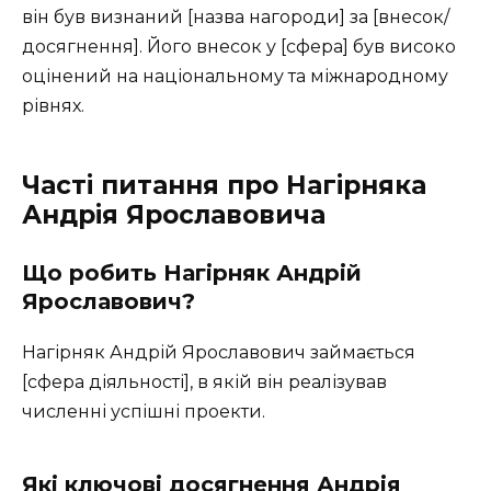
він був визнаний [назва нагороди] за [внесок/
досягнення]. Його внесок у [сфера] був високо
оцінений на національному та міжнародному
рівнях.
Часті питання про Нагірняка
Андрія Ярославовича
Що робить Нагірняк Андрій
Ярославович?
Нагірняк Андрій Ярославович займається
[сфера діяльності], в якій він реалізував
численні успішні проекти.
Які ключові досягнення Андрія