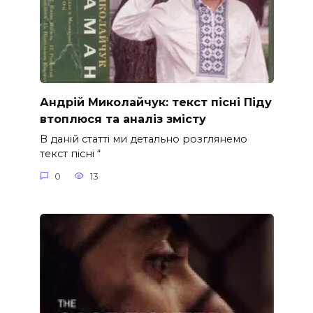
Андрій Миколайчук: текст пісні Піду
втоплюся та аналіз змісту
В даній статті ми детально розглянемо
текст пісні “
0
13