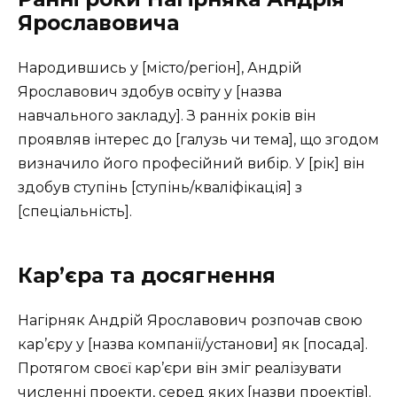
Ярославовича
Народившись у [місто/регіон], Андрій
Ярославович здобув освіту у [назва
навчального закладу]. З ранніх років він
проявляв інтерес до [галузь чи тема], що згодом
визначило його професійний вибір. У [рік] він
здобув ступінь [ступінь/кваліфікація] з
[спеціальність].
Кар’єра та досягнення
Нагірняк Андрій Ярославович розпочав свою
кар’єру у [назва компанії/установи] як [посада].
Протягом своєї кар’єри він зміг реалізувати
численні проекти, серед яких [назви проектів].