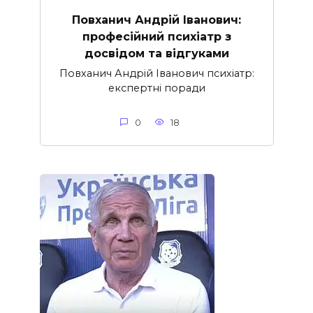
Повханич Андрій Іванович:
професійний психіатр з
досвідом та відгуками
Повханич Андрій Іванович психіатр:
експертні поради
0
18