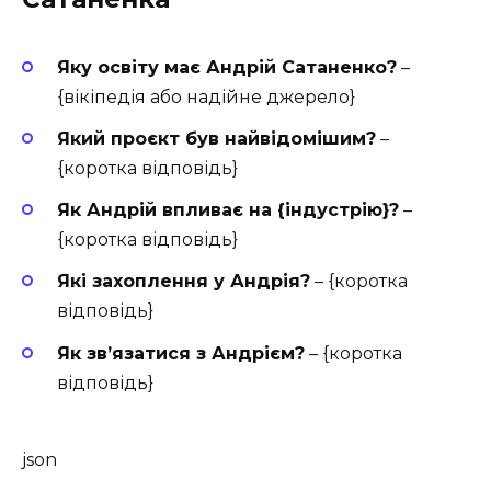
Яку освіту має Андрій Сатаненко?
–
{вікіпедія або надійне джерело}
Який проєкт був найвідомішим?
–
{коротка відповідь}
Як Андрій впливає на {індустрію}?
–
{коротка відповідь}
Які захоплення у Андрія?
– {коротка
відповідь}
Як зв’язатися з Андрієм?
– {коротка
відповідь}
json