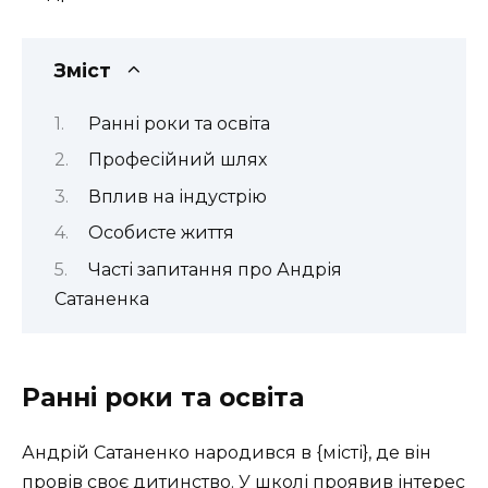
Зміст
Ранні роки та освіта
Професійний шлях
Вплив на індустрію
Особисте життя
Часті запитання про Андрія
Сатаненка
Ранні роки та освіта
Андрій Сатаненко народився в {місті}, де він
провів своє дитинство. У школі проявив інтерес