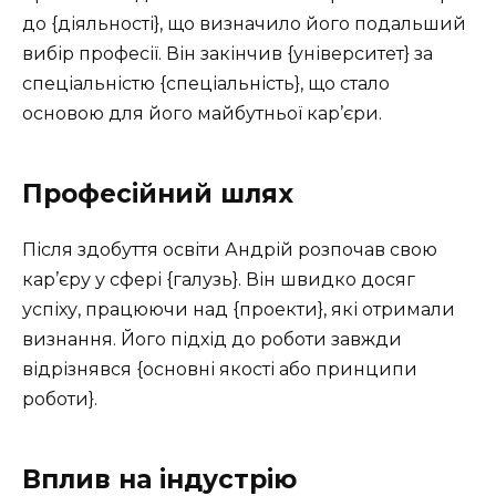
до {діяльності}, що визначило його подальший
вибір професії. Він закінчив {університет} за
спеціальністю {спеціальність}, що стало
основою для його майбутньої кар’єри.
Професійний шлях
Після здобуття освіти Андрій розпочав свою
кар’єру у сфері {галузь}. Він швидко досяг
успіху, працюючи над {проекти}, які отримали
визнання. Його підхід до роботи завжди
відрізнявся {основні якості або принципи
роботи}.
Вплив на індустрію