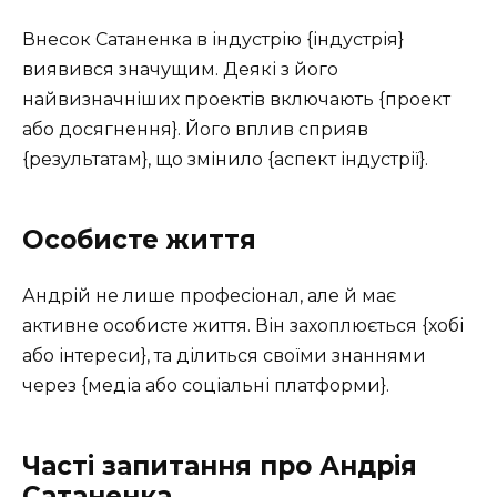
Внесок Сатаненка в індустрію {індустрія}
виявився значущим. Деякі з його
найвизначніших проектів включають {проект
або досягнення}. Його вплив сприяв
{результатам}, що змінило {аспект індустрії}.
Особисте життя
Андрій не лише професіонал, але й має
активне особисте життя. Він захоплюється {хобі
або інтереси}, та ділиться своїми знаннями
через {медіа або соціальні платформи}.
Часті запитання про Андрія
Сатаненка