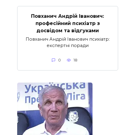
Повханич Андрій Іванович:
професійний психіатр з
досвідом та відгуками
Повханич Андрій Іванович психіатр:
експертні поради
0
18