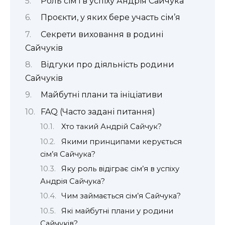
Роль сім’ї в успіху Андрія Сайчука
Проєкти, у яких бере участь сім’я
Секрети виховання в родині
Сайчуків
Відгуки про діяльність родини
Сайчуків
Майбутні плани та ініціативи
FAQ (Часто задані питання)
Хто такий Андрій Сайчук?
Якими принципами керується
сім’я Сайчука?
Яку роль відіграє сім’я в успіху
Андрія Сайчука?
Чим займається сім’я Сайчука?
Які майбутні плани у родини
Сайчуків?