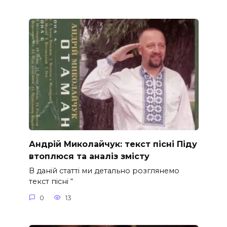
Андрій Миколайчук: текст пісні Піду
втоплюся та аналіз змісту
В даній статті ми детально розглянемо
текст пісні “
0
13