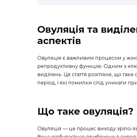
Овуляція та виділ
аспектів
Овуляція є важливим процесом у жіно
репродуктивну функцію. Одним з ключ
виділень. Ця стаття розгляне, що таке
період, і які помилки слід уникати п
Що таке овуляція?
Овуляція — це процес виходу зрілої я
Вона відбувається приблизно в серед