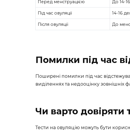
Перед менструацією
До 14-1
Під час овуляції
14-16 де
Після овуляції
До менс
Помилки під час в
Поширені помилки під час відстежува
виділеннях та недооцінку зовнішніх фак
Чи варто довіряти 
Тести на овуляцію можуть бути кори