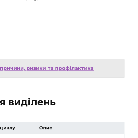
 причини, ризики та профілактика
я виділень
 циклу
Опис