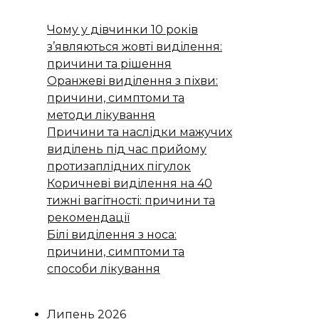
Чому у дівчинки 10 років
з’являються жовті виділення:
причини та рішення
Оранжеві виділення з піхви:
причини, симптоми та
методи лікування
Причини та наслідки мажучих
виділень під час прийому
протизаплідних пігулок
Коричневі виділення на 40
тижні вагітності: причини та
рекомендації
Білі виділення з носа:
причини, симптоми та
способи лікування
Липень 2026