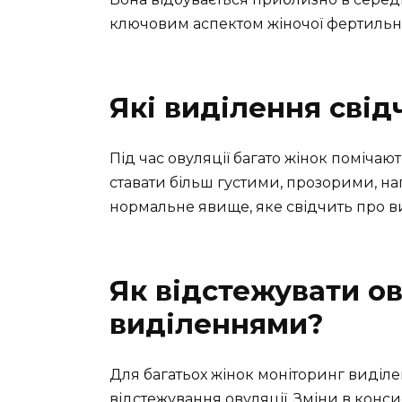
ключовим аспектом жіночої фертильно
Які виділення свід
Під час овуляції багато жінок помічаю
ставати більш густими, прозорими, на
нормальне явище, яке свідчить про в
Як відстежувати о
виділеннями?
Для багатьох жінок моніторинг виділ
відстежування овуляції. Зміни в конси