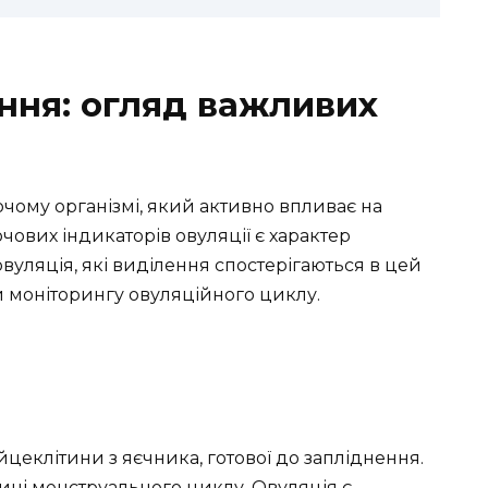
ення: огляд важливих
чому організмі, який активно впливає на
ових індикаторів овуляції є характер
 овуляція, які виділення спостерігаються в цей
ри моніторингу овуляційного циклу.
йцеклітини з яєчника, готової до запліднення.
ині менструального циклу. Овуляція є