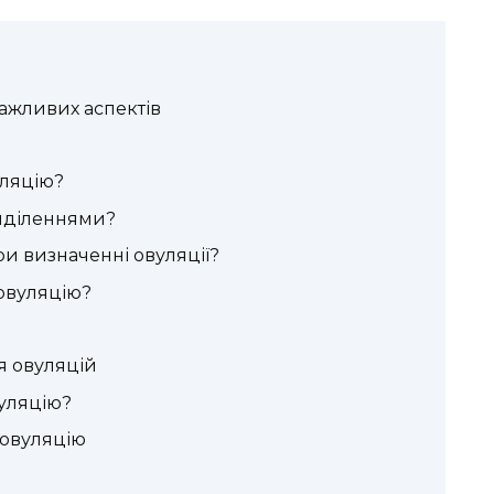
важливих аспектів
уляцію?
виділеннями?
и визначенні овуляції?
овуляцію?
я овуляцій
вуляцію?
 овуляцію