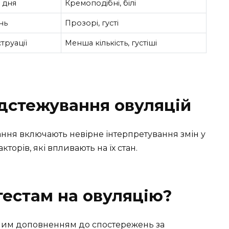
6 дня
Кремоподібні, білі
нь
Прозорі, густі
труації
Менша кількість, густіші
ідстежування овуляцій
ння включають невірне інтерпретування змін у
торів, які впливають на їх стан.
тестам на овуляцію?
сним доповненням до спостережень за