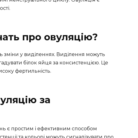
сті.
чать про овуляцію?
ть зміни у виділеннях. Виділення можуть
гадувати білок яйця за консистенцією. Це
исоку фертильність.
вуляцію за
ень є простим і ефективним способом
стенції та кольорі можуть сигналізувати про