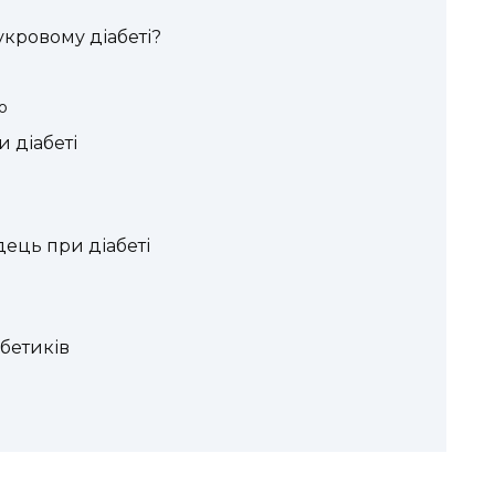
кровому діабеті?
ю
 діабеті
ець при діабеті
бетиків