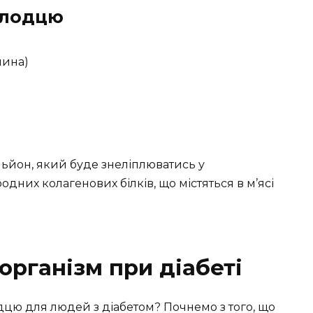
олодцю
чина)
льйон, який буде знеліплюватись у
них колагенових білків, що містяться в м’ясі
організм при діабеті
дцю для людей з діабетом? Почнемо з того, що