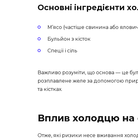
Основні інгредієнти х
М’ясо (частіше свинина або ялови
Бульйон з кісток
Спеції і сіль
Важливо розуміти, що основа — це бу
розплавлене желе за допомогою природ
та кістках.
Вплив холодцю на 
Отже, які ризики несе вживання холо