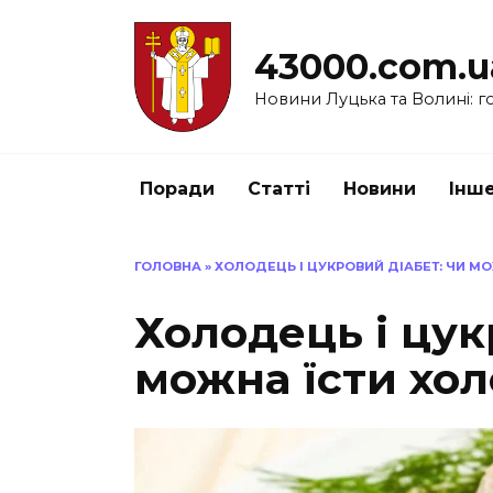
Перейти
до
43000.com.u
вмісту
Новини Луцька та Волині: го
Поради
Статті
Новини
Інш
ГОЛОВНА
»
ХОЛОДЕЦЬ І ЦУКРОВИЙ ДІАБЕТ: ЧИ МО
Холодець і цук
можна їсти хол