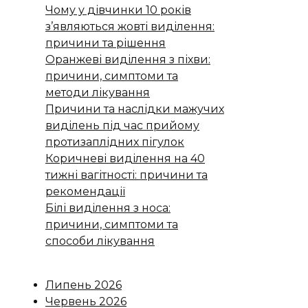
Чому у дівчинки 10 років
з’являються жовті виділення:
причини та рішення
Оранжеві виділення з піхви:
причини, симптоми та
методи лікування
Причини та наслідки мажучих
виділень під час прийому
протизаплідних пігулок
Коричневі виділення на 40
тижні вагітності: причини та
рекомендації
Білі виділення з носа:
причини, симптоми та
способи лікування
Липень 2026
Червень 2026