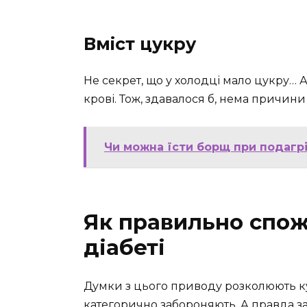
Вміст цукру
Не секрет, що у холодці мало цукру… А
крові. Тож, здавалося б, нема причини
Чи можна їсти борщ при подагрі
Як правильно спож
діабеті
Думки з цього приводу розколюють кухар
категорично забороняють. А правда з