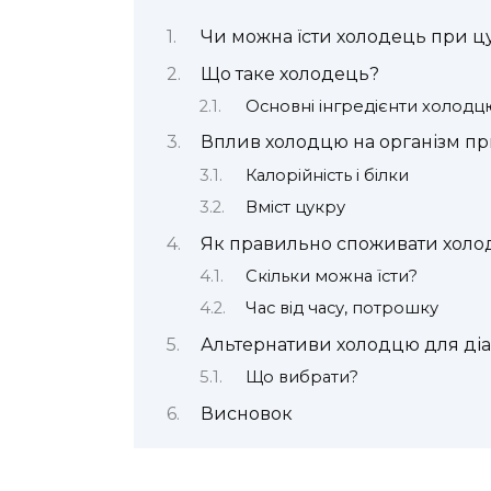
Чи можна їсти холодець при цу
Що таке холодець?
Основні інгредієнти холодц
Вплив холодцю на організм при
Калорійність і білки
Вміст цукру
Як правильно споживати холод
Скільки можна їсти?
Час від часу, потрошку
Альтернативи холодцю для діа
Що вибрати?
Висновок