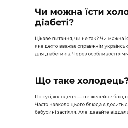
Чи можна їсти хол
діабеті?
Цікаве питання, чи не так? Чи можна 
яке дехто вважає справжнім українс
для діабетиків. Через особливості хім
Що таке холодець
По суті, холодець — це желейне блюдо
Часто навколо цього блюда є досить 
бабусині застілля. Але, давайте віддал