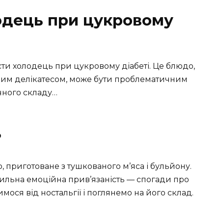
одець при цукровому
їсти холодець при цукровому діабеті. Це блюдо,
ьким делікатесом, може бути проблематичним
ічного складу…
?
, приготоване з тушкованого м’яса і бульйону.
сильна емоційна прив’язаність — спогади про
имося від ностальгії і поглянемо на його склад.