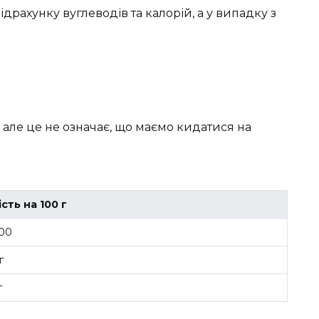
драхунку вуглеводів та калорій, а у випадку з
, але це не означає, що маємо кидатися на
ість на 100 г
00
г
г