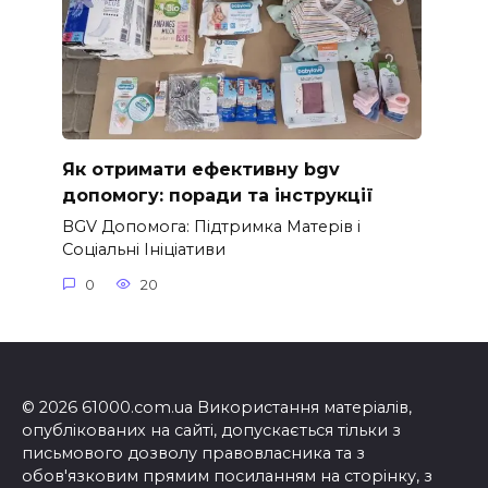
Як отримати ефективну bgv
допомогу: поради та інструкції
BGV Допомога: Підтримка Матерів і
Соціальні Ініціативи
0
20
© 2026 61000.com.ua Використання матеріалів,
опублікованих на сайті, допускається тільки з
письмового дозволу правовласника та з
обов'язковим прямим посиланням на сторінку, з