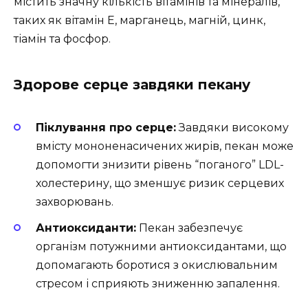
містить значну кількість вітамінів та мінералів,
таких як вітамін Е, марганець, магній, цинк,
тіамін та фосфор.
Здорове серце завдяки пекану
Піклування про серце:
Завдяки високому
вмісту мононенасичених жирів, пекан може
допомогти знизити рівень “поганого” LDL-
холестерину, що зменшує ризик серцевих
захворювань.
Антиоксиданти:
Пекан забезпечує
організм потужними антиоксидантами, що
допомагають боротися з окислювальним
стресом і сприяють зниженню запалення.