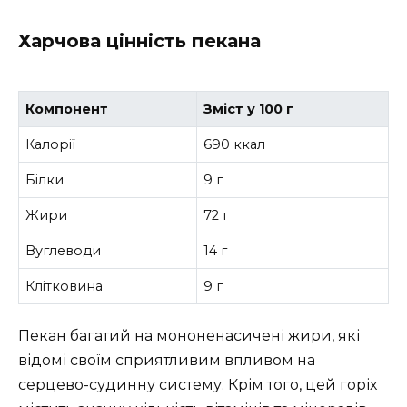
Харчова цінність пекана
Компонент
Зміст у 100 г
Калорії
690 ккал
Білки
9 г
Жири
72 г
Вуглеводи
14 г
Клітковина
9 г
Пекан багатий на мононенасичені жири, які
відомі своїм сприятливим впливом на
серцево-судинну систему. Крім того, цей горіх