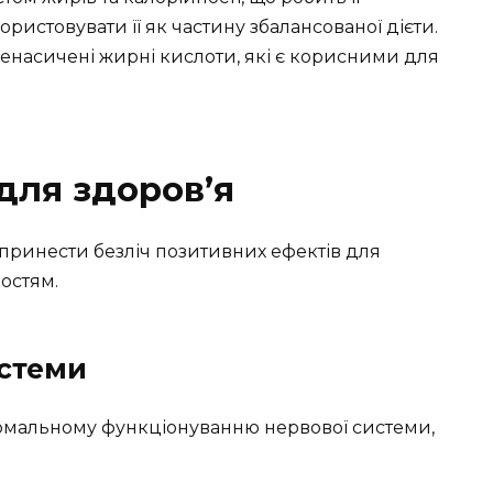
ристовувати її як частину збалансованої дієти.
ненасичені жирні кислоти, які є корисними для
для здоров’я
ринести безліч позитивних ефектів для
востям.
истеми
ормальному функціонуванню нервової системи,