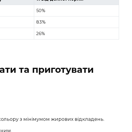
50%
83%
26%
ати та приготувати
кольору з мінімумом жирових відкладень.
жним.