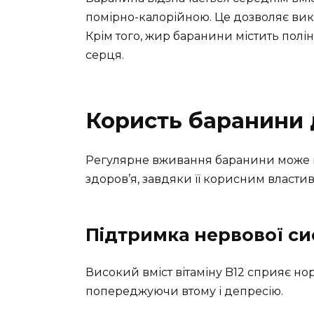
помірно-калорійною. Це дозволяє вико
Крім того, жир баранини містить полі
серця.
Користь баранини 
Регулярне вживання баранини може п
здоров’я, завдяки її корисним власти
Підтримка нервової с
Високий вміст вітаміну B12 сприяє н
попереджуючи втому і депресію.