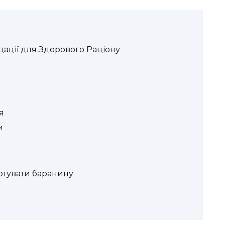
дації для Здорового Раціону
я
и
отувати баранину