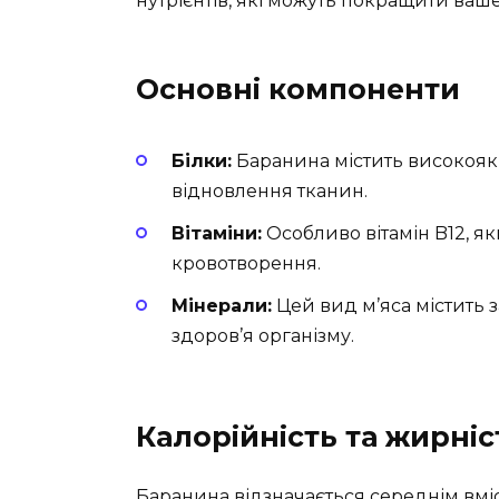
нутрієнтів, які можуть покращити ваше
Основні компоненти
Білки:
Баранина містить високоякіс
відновлення тканин.
Вітаміни:
Особливо вітамін B12, я
кровотворення.
Мінерали:
Цей вид м’яса містить з
здоров’я організму.
Калорійність та жирніс
Баранина відзначається середнім вміст