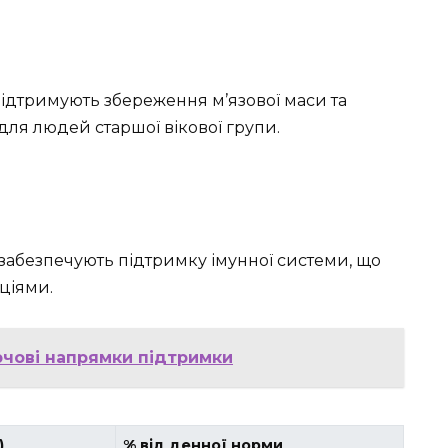
підтримують збереження м’язової маси та
для людей старшої вікової групи.
, забезпечують підтримку імунної системи, що
ціями.
ючові напрямки підтримки
)
% від денної норми