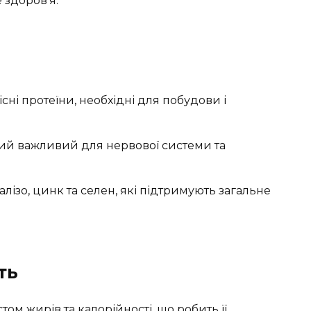
 здоров’я.
ні протеїни, необхідні для побудови і
кий важливий для нервової системи та
алізо, цинк та селен, які підтримують загальне
ть
ом жирів та калорійності, що робить її