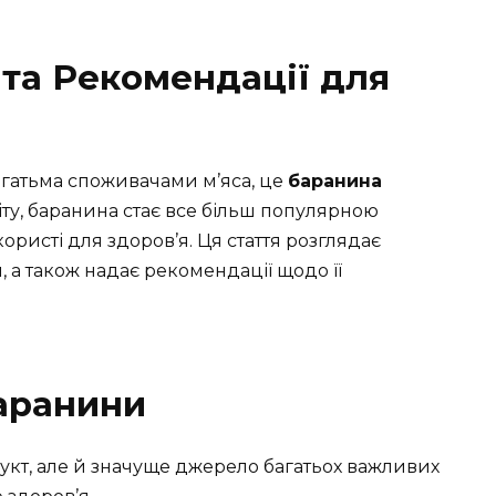
 та Рекомендації для
агатьма споживачами м’яса, це
баранина
світу, баранина стає все більш популярною
ористі для здоров’я. Ця стаття розглядає
 а також надає рекомендації щодо її
баранини
кт, але й значуще джерело багатьох важливих