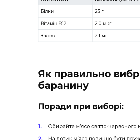
Білки
25 г
Вітамін B12
2.0 мкг
Залізо
2.1 мг
Як правильно вибр
баранину
Поради при виборі:
Обирайте м’ясо світло-червоного 
На дотик м’ясо повинно бути пру