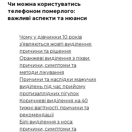
Чи можна користуватись
телефоном померлого:
важливі аспекти та нюанси
Чому у дівчинки 10 років
з’являються жовті виділення:
причини та рішення
Оранжеві виділення з піхви:
причини, симптоми та
методи лікування
Причини та наслідки мажучих
виділень під час прийому
протизаплідних пігулок
Коричневі виділення на 40
тижні вагітності: причини та
рекомендації
Білі виділення з носа:
причини, симптоми та