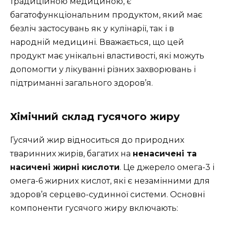
традиційною медициною, є
багатофункціональним продуктом, який має
безліч застосувань як у кулінарії, так і в
народній медицині. Вважається, що цей
продукт має унікальні властивості, які можуть
допомогти у лікуванні різних захворювань і
підтриманні загального здоров’я.
Хімічний склад гусячого жиру
Гусячий жир відноситься до природних
тваринних жирів, багатих на
ненасичені та
насичені жирні кислоти
. Це джерело омега-3 і
омега-6 жирних кислот, які є незамінними для
здоров’я серцево-судинної системи. Основні
компоненти гусячого жиру включають: