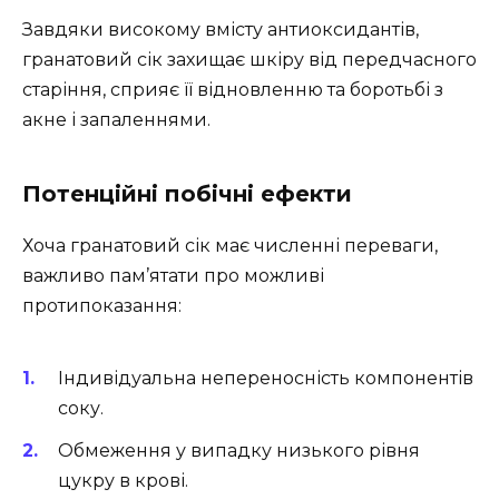
Завдяки високому вмісту антиоксидантів,
гранатовий сік захищає шкіру від передчасного
старіння, сприяє її відновленню та боротьбі з
акне і запаленнями.
Потенційні побічні ефекти
Хоча гранатовий сік має численні переваги,
важливо пам’ятати про можливі
протипоказання:
Індивідуальна непереносність компонентів
соку.
Обмеження у випадку низького рівня
цукру в крові.