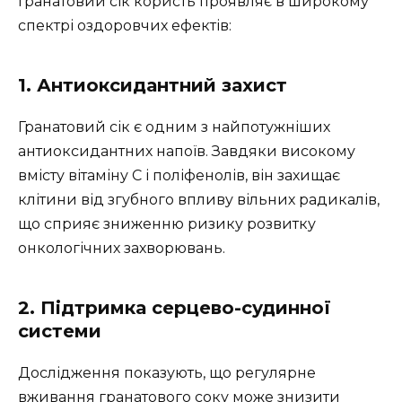
Гранатовий сік користь проявляє в широкому
спектрі оздоровчих ефектів:
1. Антиоксидантний захист
Гранатовий сік є одним з найпотужніших
антиоксидантних напоїв. Завдяки високому
вмісту вітаміну C і поліфенолів, він захищає
клітини від згубного впливу вільних радикалів,
що сприяє зниженню ризику розвитку
онкологічних захворювань.
2. Підтримка серцево-судинної
системи
Дослідження показують, що регулярне
вживання гранатового соку може знизити