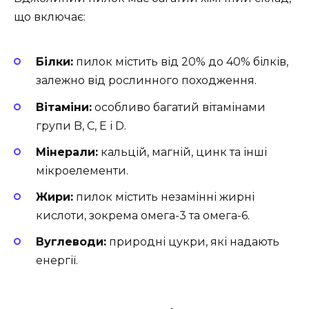
що включає:
Білки:
пилок містить від 20% до 40% білків,
залежно від рослинного походження.
Вітаміни:
особливо багатий вітамінами
групи B, C, E і D.
Мінерали:
кальцій, магній, цинк та інші
мікроелементи.
Жири:
пилок містить незамінні жирні
кислоти, зокрема омега-3 та омега-6.
Вуглеводи:
природні цукри, які надають
енергії.