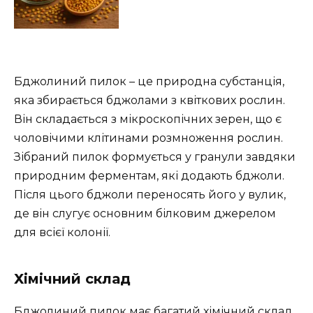
Бджолиний пилок – це природна субстанція,
яка збирається бджолами з квіткових рослин.
Він складається з мікроскопічних зерен, що є
чоловічими клітинами розмноження рослин.
Зібраний пилок формується у гранули завдяки
природним ферментам, які додають бджоли.
Після цього бджоли переносять його у вулик,
де він слугує основним білковим джерелом
для всієї колонії.
Хімічний склад
Бджолиний пилок має багатий хімічний склад,