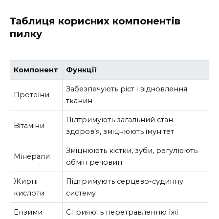
Таблиця корисних компонентів
пилку
Компонент
Функції
Забезпечують ріст і відновлення
Протеїни
тканин
Підтримують загальний стан
Вітаміни
здоров’я, зміцнюють імунітет
Зміцнюють кістки, зуби, регулюють
Мінерали
обмін речовин
Жирні
Підтримують серцево-судинну
кислоти
систему
Ензими
Сприяють перетравленню їжі