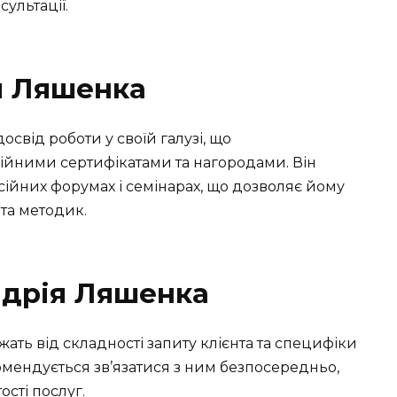
сультації.
я Ляшенка
від роботи у своїй галузі, що
йними сертифікатами та нагородами. Він
сійних форумах і семінарах, що дозволяє йому
 та методик.
ндрія Ляшенка
ать від складності запиту клієнта та специфіки
омендується зв’язатися з ним безпосередньо,
сті послуг.