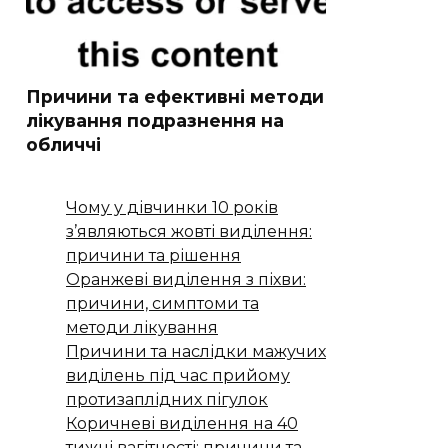
Причини та ефективні методи
лікування подразнення на
обличчі
Чому у дівчинки 10 років
з’являються жовті виділення:
причини та рішення
Оранжеві виділення з піхви:
причини, симптоми та
методи лікування
Причини та наслідки мажучих
виділень під час прийому
протизаплідних пігулок
Коричневі виділення на 40
тижні вагітності: причини та