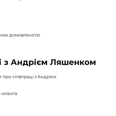
ьною домовленістю
і з Андрієм Ляшенком
 при співпраці з Андрієм:
 клієнта