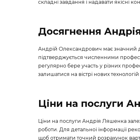
складні завдання і надавати якісні кон
Досягнення Андрі
Андрій Олександрович має значний дос
підтверджується численними професі
регулярно бере участь у різних профе
залишатися на вістрі нових технологій
Ціни на послуги А
Ціни на послуги Андрія Ляшенка залеж
роботи. Для детальної інформації рек
щоб отримати точний розрахунок варто