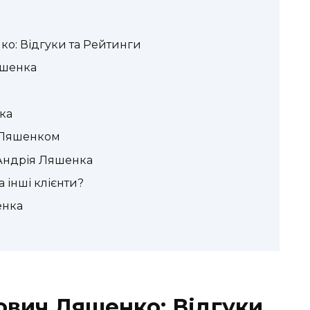
о: Відгуки та Рейтинги
яшенка
ка
м Ляшенком
 Андрія Ляшенка
 інші клієнти?
енка
вич Ляшенко: Відгуки