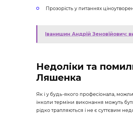
Прозорість у питаннях ціноутворе
Іванишин Андрій Зеновійович: в
Недоліки та помил
Ляшенка
Як і у будь-якого професіонала, можли
інколи терміни виконання можуть бути
рідко трапляються і не є суттєвим нед