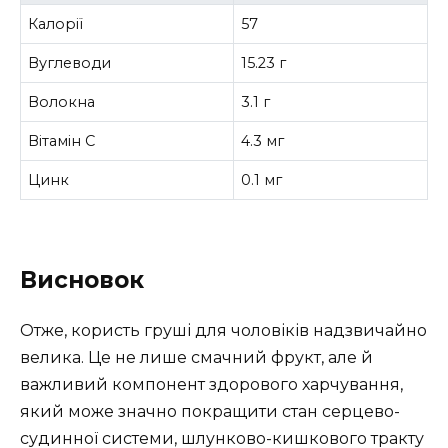
Калорії
57
Вуглеводи
15.23 г
Волокна
3.1 г
Вітамін C
4.3 мг
Цинк
0.1 мг
Висновок
Отже, користь груші для чоловіків надзвичайно
велика. Це не лише смачний фрукт, але й
важливий компонент здорового харчування,
який може значно покращити стан серцево-
судинної системи, шлунково-кишкового тракту