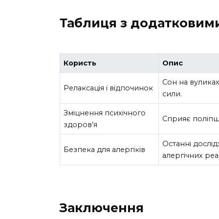
Таблиця з додатковим
Користь
Опис
Сон на вуликах
Релаксація і відпочинок
сили.
Зміцнення психічного
Сприяє поліпш
здоров’я
Останні дослі
Безпека для алергіків
алергічних реа
Заключення