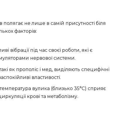
в полягає не лише в самій присутності біля
лькох факторів:
 вібрації під час своєї роботи, які є
муляторами нервової системи.
кі як прополіс і мед, виділяють специфічні
заспокійливі властивості.
температура вулика (близько 35°С) сприяє
ркуляції крові та метаболізму.