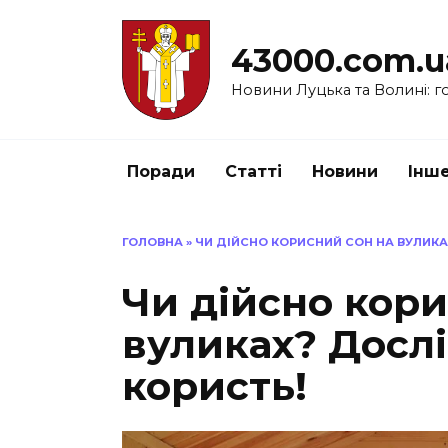
Перейти
до
43000.com.u
вмісту
Новини Луцька та Волині: го
Поради
Статті
Новини
Інш
ГОЛОВНА
»
ЧИ ДІЙСНО КОРИСНИЙ СОН НА ВУЛИК
Чи дійсно кори
вуликах? Досл
користь!