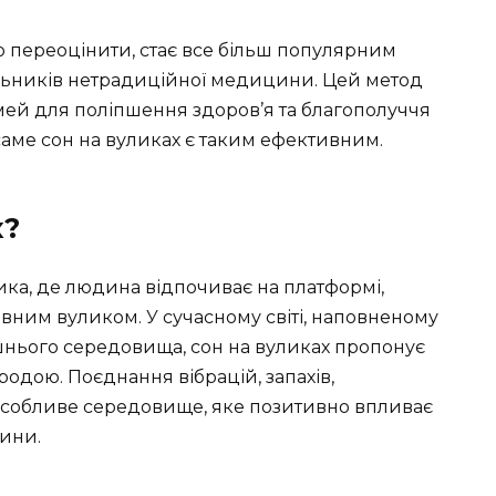
о переоцінити, стає все більш популярним
ьників нетрадиційної медицини. Цей метод
ей для поліпшення здоров’я та благополуччя
аме сон на вуликах є таким ефективним.
х?
ика, де людина відпочиває на платформі,
вним вуликом. У сучасному світі, наповненому
нього середовища, сон на вуликах пропонує
родою. Поєднання вібрацій, запахів,
 особливе середовище, яке позитивно впливає
дини.