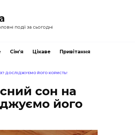
a
ловні події за сьогодні
е
Сім’я
Цікаве
Привітання
АХ? ДОСЛІДЖУЄМО ЙОГО КОРИСТЬ!
сний сон на
іджуємо його