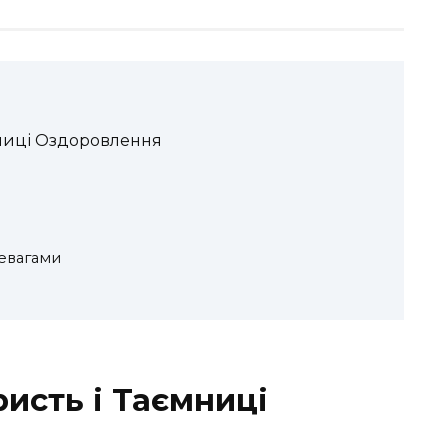
мниці Оздоровлення
евагами
ристь і Таємниці