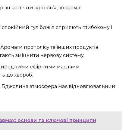
ізні аспекти здоров’я, зокрема:
 і спокійний гул бджіл сприяють глибокому і
Аромати прополісу та інших продуктів
ають зміцнити нервову систему.
природними ефірними маслами
ть до хвороб.
.
Бджолина атмосфера має відновлювальний
авмах: основи та ключові принципи