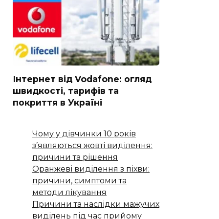
Інтернет від Vodafone: огляд
швидкості, тарифів та
покриття в Україні
Чому у дівчинки 10 років
з’являються жовті виділення:
причини та рішення
Оранжеві виділення з піхви:
причини, симптоми та
методи лікування
Причини та наслідки мажучих
виділень під час прийому