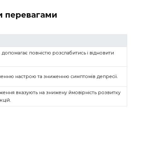
и перевагами
 допомагає повністю розслабитись і відновити
енню настрою та зниженню симптомів депресії.
дження вказують на знижену ймовірність розвитку
кцій.