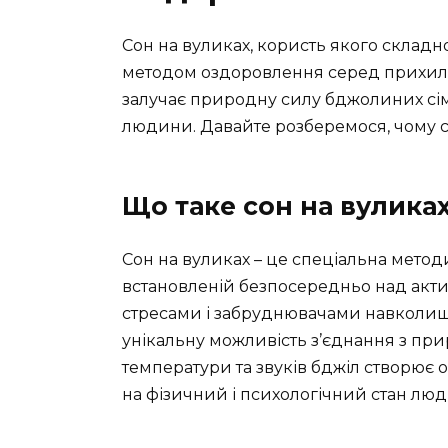
Сон на вуликах, користь якого складн
методом оздоровлення серед прихил
залучає природну силу бджолиних сім
людини. Давайте розберемося, чому с
Що таке сон на вулика
Сон на вуликах – це спеціальна метод
встановленій безпосередньо над акти
стресами і забруднювачами навколиш
унікальну можливість з’єднання з при
температури та звуків бджіл створює
на фізичний і психологічний стан лю