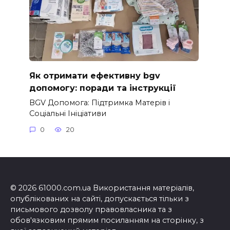
Як отримати ефективну bgv
допомогу: поради та інструкції
BGV Допомога: Підтримка Матерів і
Соціальні Ініціативи
0
20
© 2026 61000.com.ua Використання матеріалів,
опублікованих на сайті, допускається тільки з
письмового дозволу правовласника та з
обов'язковим прямим посиланням на сторінку, з