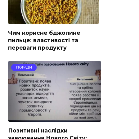
Чим корисне бджолине
пильце: властивості та
переваги продукту
ПОРАДИ
Позитивні наслідки
завоювання Нового Світу: