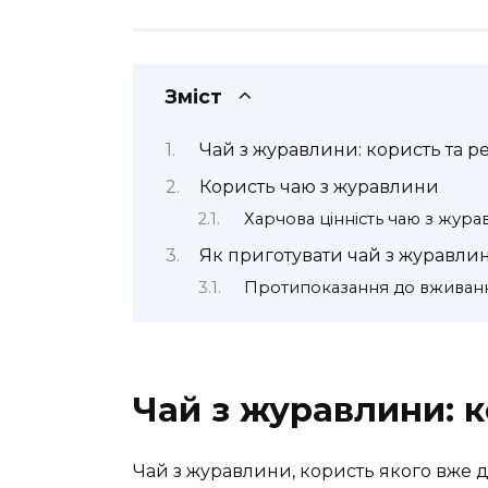
Зміст
Чай з журавлини: користь та р
Користь чаю з журавлини
Харчова цінність чаю з жур
Як приготувати чай з журавли
Протипоказання до вживан
Чай з журавлини: к
Чай з журавлини, користь якого вже д