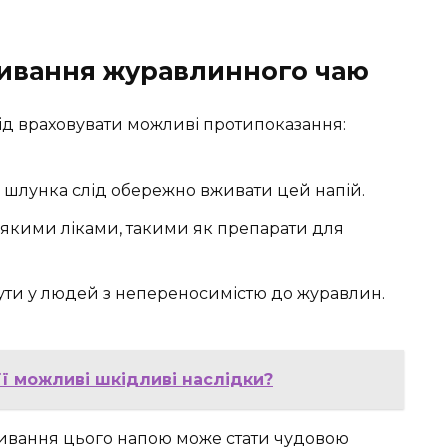
ивання журавлинного чаю
ід враховувати можливі протипоказання:
шлунка слід обережно вживати цей напій.
якими ліками, такими як препарати для
ути у людей з непереносимістю до журавлин.
 її можливі шкідливі наслідки?
живання цього напою може стати чудовою