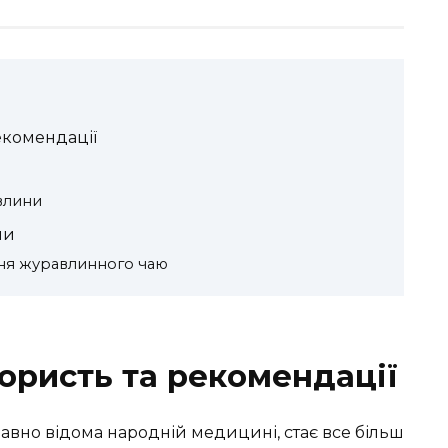
екомендації
авлини
ни
ня журавлинного чаю
ористь та рекомендації
авно відома народній медицині, стає все більш