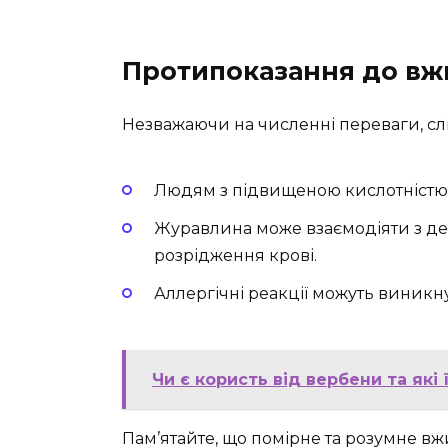
Протипоказання до вж
Незважаючи на численні переваги, сл
Людям з підвищеною кислотністю 
Журавлина може взаємодіяти з де
розрідження крові.
Аллергічні реакції можуть виникн
Чи є користь від вербени та які
Пам’ятайте, що помірне та розумне в