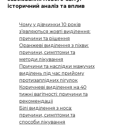
історичний аналіз та вплив
Чому у дівчинки 10 років
з’являються жовті виділення:
причини та рішення
Оранжеві виділення з піхви:
причини, симптоми та
методи лікування
Причини та наслідки мажучих
виділень під час прийому
протизаплідних пігулок
Коричневі виділення на 40
тижні вагітності: причини та
рекомендації
Білі виділення з носа:
причини, симптоми та
способи лікування