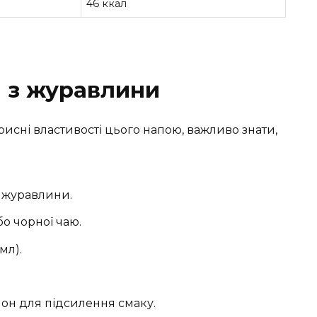
46 ккал
й з журавлини
исні властивості цього напою, важливо знати,
ї журавлини.
бо чорної чаю.
мл).
он для підсилення смаку.