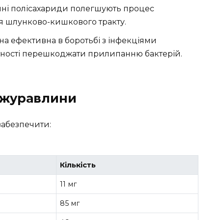
ні полісахариди полегшують процес
я шлунково-кишкового тракту.
а ефективна в боротьбі з інфекціями
тності перешкоджати прилипанню бактерій.
з журавлини
абезпечити:
Кількість
11 мг
85 мг