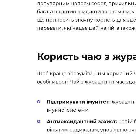
популярним напоєм серед прихильник
багата на антиоксиданти та вітаміни, 
що приносить значну користь для здор
переваги, які надає цей напій, а так
Користь чаю з жур
Щоб краще зрозуміти, чим корисний ч
особливості. Чай з журавлини має здат
Підтримувати імунітет:
журавлина
імунної системи.
Антиоксидантний захист:
напій 
вільним радикалам, уповільнюючи