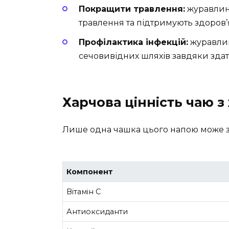
Покращити травлення:
журавлин
травлення та підтримують здоров’
Профілактика інфекцій:
журавлин
сечовивідних шляхів завдяки зда
Харчова цінність чаю 
Лише одна чашка цього напою може з
Компонент
Вітамін C
Антиоксиданти