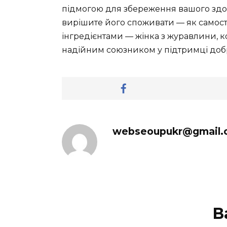
підмогою для збереження вашого здоро
вирішите його споживати — як самост
інгредієнтами — жінка з журавлини, к
надійним союзником у підтримці добро
webseoupukr@gmail.
В