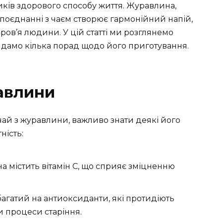
ів здорового способу життя. Журавлина,
у поєднанні з чаєм створює гармонійний напій,
ов’я людини. У цій статті ми розглянемо
ож дамо кілька порад щодо його приготування.
авлини
ай з журавлини, важливо знати деякі його
ність:
 містить вітамін C, що сприяє зміцненню
багатий на антиоксиданти, які протидіють
 процеси старіння.