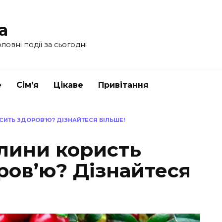
a
ловні події за сьогодні
е
Сім’я
Цікаве
Привітання
СИТЬ ЗДОРОВ’Ю? ДІЗНАЙТЕСЯ БІЛЬШЕ!
влини користь
ров’ю? Дізнайтеся