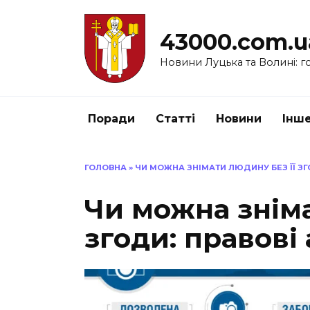
Перейти
до
43000.com.u
вмісту
Новини Луцька та Волині: го
Поради
Статті
Новини
Інш
ГОЛОВНА
»
ЧИ МОЖНА ЗНІМАТИ ЛЮДИНУ БЕЗ ЇЇ ЗГ
Чи можна зніма
згоди: правові