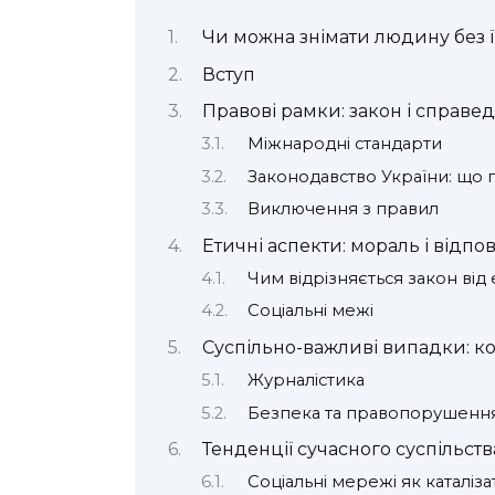
Чи можна знімати людину без її
Вступ
Правові рамки: закон і справед
Міжнародні стандарти
Законодавство України: що 
Виключення з правил
Етичні аспекти: мораль і відпо
Чим відрізняється закон від
Соціальні межі
Суспільно-важливі випадки: к
Журналістика
Безпека та правопорушенн
Тенденції сучасного суспільства
Соціальні мережі як каталіз