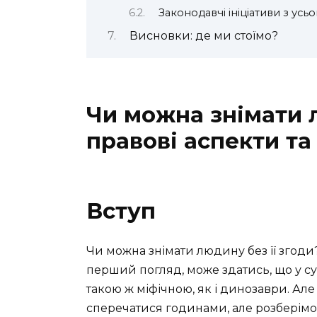
Законодавчі ініціативи з усьо
Висновки: де ми стоїмо?
Чи можна знімати л
правові аспекти та
Вступ
Чи можна знімати людину без її згоди?
перший погляд, може здатись, що у су
такою ж міфічною, як і динозаври. Ал
сперечатися годинами, але розберімос