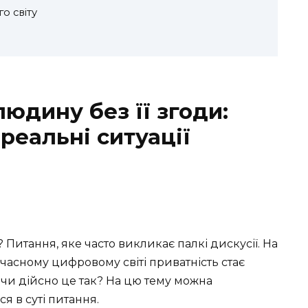
го світу
юдину без її згоди:
 реальні ситуації
 Питання, яке часто викликає палкі дискусії. На
часному цифровому світі приватність стає
е чи дійсно це так? На цю тему можна
я в суті питання.