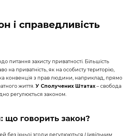
он і справедливість
щодо питання захисту приватності. Більшість
во на приватність, як на особисту територію,
ка конвенція з прав людини, наприклад, прямо
атного життя.
У Сполучених Штатах
– свобода
одно регулюється законом.
: що говорить закон?
ей без їхньої згоди регулюються
Цивільним