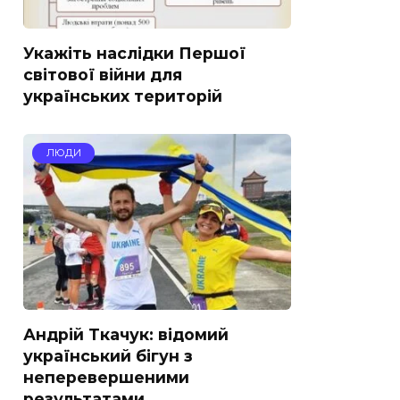
Укажіть наслідки Першої
світової війни для
українських територій
ЛЮДИ
Андрій Ткачук: відомий
український бігун з
неперевершеними
результатами