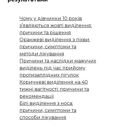
Чому у дівчинки 10 років
з’являються жовті виділення:
причини та рішення
Оранжеві виділення з піхви:
причини, симптоми та
методи лікування
Причини та наслідки мажучих
виділень під час прийому
протизаплідних пігулок
Коричневі виділення на 40
тижні вагітності: причини та
рекомендації
Білі виділення з носа:
причини, симптоми та
способи лікування