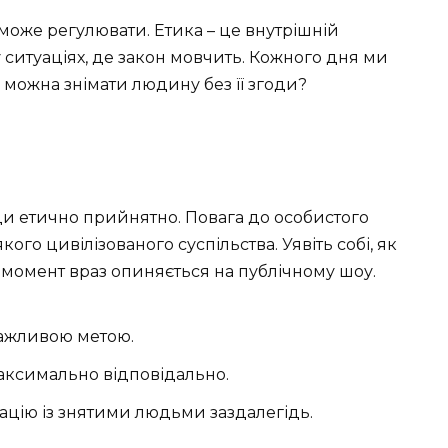
 може регулювати. Етика – це внутрішній
ситуаціях, де закон мовчить. Кожного дня ми
можна знімати людину без її згоди?
ди етично прийнятно. Повага до особистого
ого цивілізованого суспільства. Уявіть собі, як
 момент враз опиняється на публічному шоу.
важливою метою.
аксимально відповідально.
цію із знятими людьми заздалегідь.