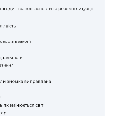
 згоди: правові аспекти та реальні ситуації
ливість
говорить закон?
відальність
 етики?
оли зйомка виправдана
я
: як змінюється світ
атор