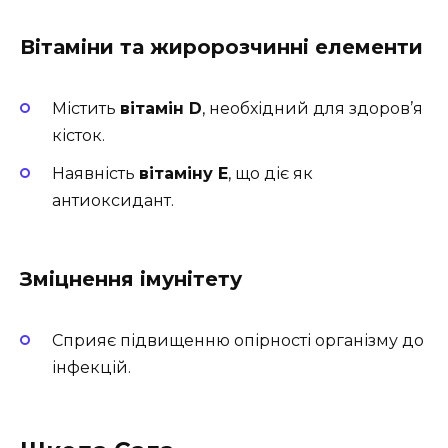
Вітаміни та жиророзчинні елементи
Містить
вітамін D
, необхідний для здоров’я
кісток.
Наявність
вітаміну E
, що діє як
антиоксидант.
Зміцнення імунітету
Сприяє підвищенню опірності організму до
інфекцій.