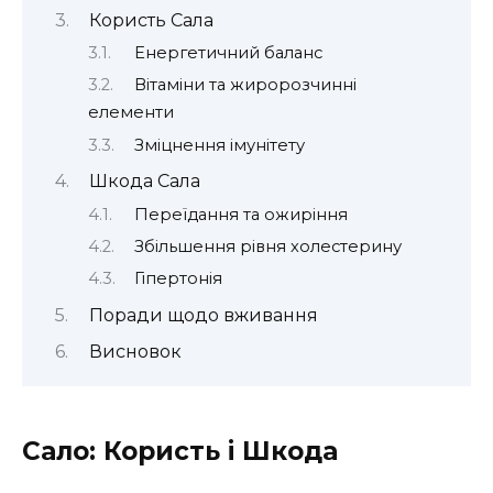
Користь Сала
Енергетичний баланс
Вітаміни та жиророзчинні
елементи
Зміцнення імунітету
Шкода Сала
Переїдання та ожиріння
Збільшення рівня холестерину
Гіпертонія
Поради щодо вживання
Висновок
Сало: Користь і Шкода