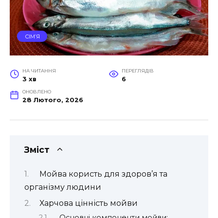
СІМ’Я
НА ЧИТАННЯ
ПЕРЕГЛЯДІВ
3 хв
6
ОНОВЛЕНО
28 Лютого, 2026
Зміст
Мойва користь для здоров’я та
організму людини
Харчова цінність мойви
Основні компоненти мойви: