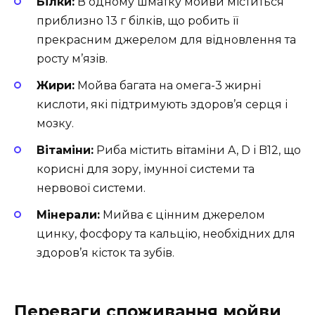
Білки:
В одному шматку мойви міститься
приблизно 13 г білків, що робить її
прекрасним джерелом для відновлення та
росту м’язів.
Жири:
Мойва багата на омега-3 жирні
кислоти, які підтримують здоров’я серця і
мозку.
Вітаміни:
Риба містить вітаміни A, D і B12, що
корисні для зору, імунної системи та
нервової системи.
Мінерали:
Мийва є цінним джерелом
цинку, фосфору та кальцію, необхідних для
здоров’я кісток та зубів.
Переваги споживання мойви