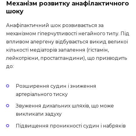
Механізм розвитку анафілактичного
шоку
Анафілактичний шок розвивається за
механізмом гіперчутливості негайного типу. Під
впливом алергену відбувається викид великої
кількості медіаторів запалення (гістамін,
лейкотрієни, простагландини), що призводить
до:
Розширення судин і зниження
артеріального тиску
Звуження дихальних шляхів, що може
викликати задуху
Підвищення проникності судин і набряків