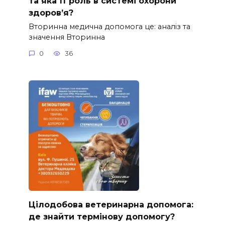
та яка її роль в системі охорони
здоров’я?
Вторинна медична допомога це: аналіз та
значення Вторинна
0
36
Цілодобова ветеринарна допомога:
де знайти термінову допомогу?