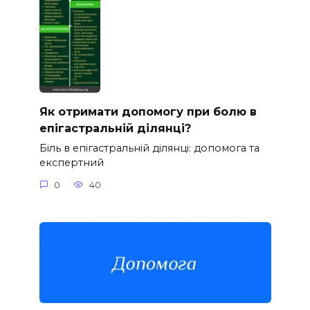
Як отримати допомогу при болю в
епігастральній ділянці?
Біль в епігастральній ділянці: допомога та
експертний
0
40