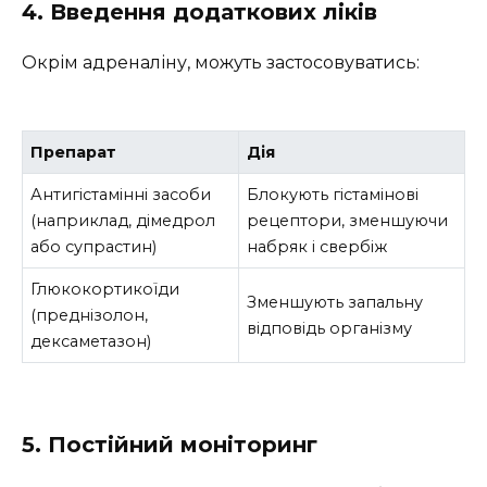
4. Введення додаткових ліків
Окрім адреналіну, можуть застосовуватись:
Препарат
Дія
Антигістамінні засоби
Блокують гістамінові
(наприклад, дімедрол
рецептори, зменшуючи
або супрастин)
набряк і свербіж
Глюкокортикоїди
Зменшують запальну
(преднізолон,
відповідь організму
дексаметазон)
5. Постійний моніторинг