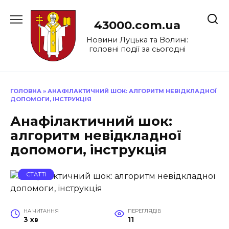
Перейти
до
43000.com.ua
вмісту
Новини Луцька та Волині:
головні події за сьогодні
ГОЛОВНА
»
АНАФІЛАКТИЧНИЙ ШОК: АЛГОРИТМ НЕВІДКЛАДНОЇ
ДОПОМОГИ, ІНСТРУКЦІЯ
Анафілактичний шок:
алгоритм невідкладної
допомоги, інструкція
СТАТТІ
НА ЧИТАННЯ
ПЕРЕГЛЯДІВ
3 хв
11