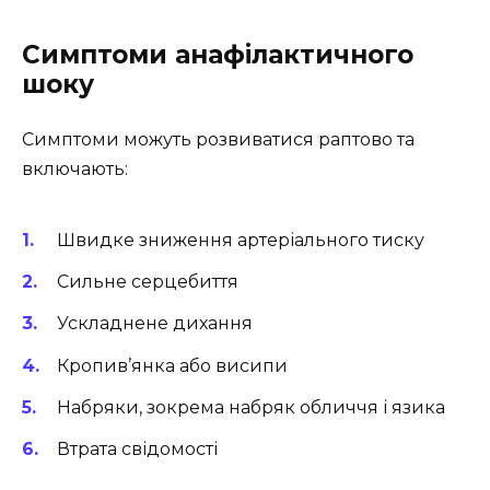
Симптоми анафілактичного
шоку
Симптоми можуть розвиватися раптово та
включають:
Швидке зниження артеріального тиску
Сильне серцебиття
Ускладнене дихання
Кропив’янка або висипи
Набряки, зокрема набряк обличчя і язика
Втрата свідомості