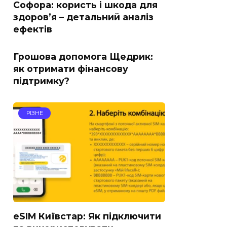
Софора: користь і шкода для
здоров’я – детальний аналіз
ефектів
Грошова допомога Щедрик:
як отримати фінансову
підтримку?
РІЗНЕ
eSIM Київстар: Як підключити