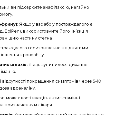
льки ви підозрюєте анафілаксію, негайно
омогу.
ефрину):
Якщо у вас або у постраждалого є
, EpiPen), використовуйте його. Ін’єкція
овнішню частину стегна.
страждалого горизонтально з піднятими
іпшення кровообігу.
них шляхів:
Якщо зупинилося дихання,
імацію.
і відсутності покращення симптомів через 5-10
доза адреналіну.
и можливості введіть антигістамінні
за призначенням лікаря.
диків:
Контролюйте загальний стан пацієнта до