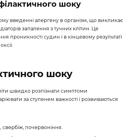
афілактичного шоку
ому введенні алергену в організм, що викликає
іаторів запалення з тучних клітин. Це
ння проникності судин і в кінцевому результаті
ксії.
ктичного шоку
іти швидко розпізнати симптоми
ріювати за ступенем важкості і розвиваються
, свербіж, почервоніння.