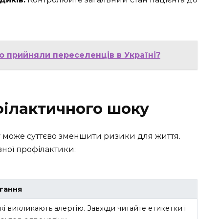
о прийняли переселенців в Україні?
ілактичного шоку
може суттєво зменшити ризики для життя.
ної профілактики:
гання
кі викликають алергію. Завжди читайте етикетки і