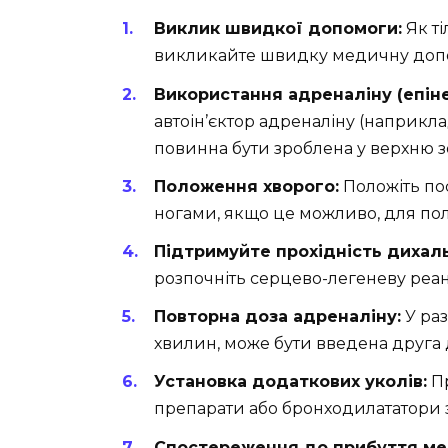
Виклик швидкої допомоги:
Як ті
викликайте швидку медичну доп
Використання адреналіну (епін
автоін’єктор адреналіну (наприклад
повинна бути зроблена у верхню з
Положення хворого:
Положіть по
ногами, якщо це можливо, для пол
Підтримуйте прохідність дихаль
розпочніть серцево-легеневу реан
Повторна доза адреналіну:
У раз
хвилин, може бути введена друга 
Установка додаткових уколів:
Пр
препарати або бронходилататори 
Спостереження до прибуття ме