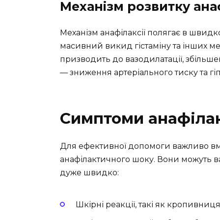
Механізм розвитку ан
Механізм анафілаксії полягає в швидк
масивний викид гістаміну та інших мед
призводить до вазодилатації, збільше
— зниження артеріального тиску та гіпо
Симптоми анафіла
Для ефективної допомоги важливо вм
анафілактичного шоку. Вони можуть ва
дуже швидко:
Шкірні реакції, такі як кропивниця