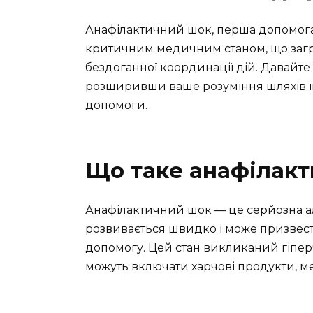
Анафілактичний шок, перша допомога 
критичним медичним станом, що загро
бездоганної координації дій. Давайт
розширивши ваше розуміння шляхів її
допомоги.
Що таке анафілак
Анафілактичний шок — це серйозна ал
розвивається швидко і може призвест
допомогу. Цей стан викликаний гіперч
можуть включати харчові продукти, ме