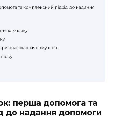
помога та комплексний підхід до надання
ктичного шоку
ку
при анафілактичному шоці
о шоку
к: перша допомога та
д до надання допомоги