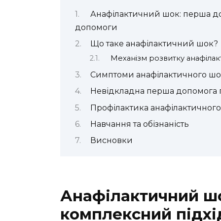
Анафілактичний шок: перша до
допомоги
Що таке анафілактичний шок?
Механізм розвитку анафіла
Симптоми анафілактичного шо
Невідкладна перша допомога 
Профілактика анафілактичног
Навчання та обізнаність
Висновки
Анафілактичний шо
комплексний підхі