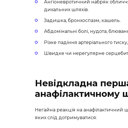
Ангіоневротичний набряк обличчя
дихальних шляхів.
Задишка, бронхоспазм, кашель.
Абдомінальні болі, нудота, блюван
Різке падіння артеріального тиску
Швидке чи нерегулярне серцебит
Невідкладна перш
анафілактичному 
Негайна реакція на анафілактичний шо
яких слід дотримуватися: