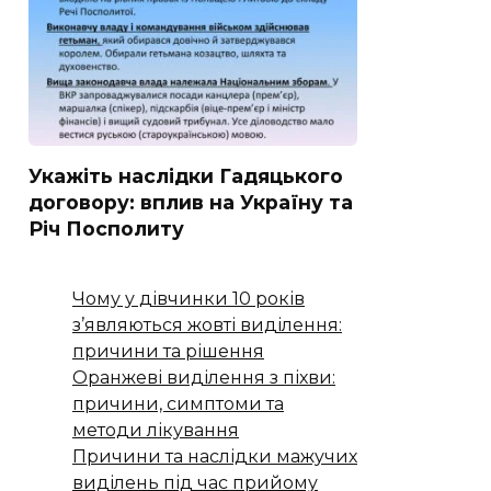
Укажіть наслідки Гадяцького
договору: вплив на Україну та
Річ Посполиту
Чому у дівчинки 10 років
з’являються жовті виділення:
причини та рішення
Оранжеві виділення з піхви:
причини, симптоми та
методи лікування
Причини та наслідки мажучих
виділень під час прийому