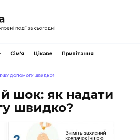
a
ловні події за сьогодні
е
Сім’я
Цікаве
Привітання
ПЕРШУ ДОПОМОГУ ШВИДКО?
й шок: як надати
гу швидко?