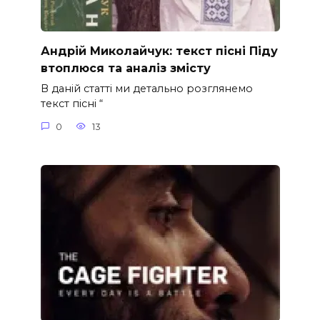
Андрій Миколайчук: текст пісні Піду
втоплюся та аналіз змісту
В даній статті ми детально розглянемо
текст пісні “
0
13