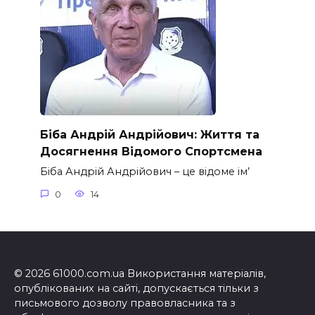
Біба Андрій Андрійович: Життя та
Досягнення Відомого Спортсмена
Біба Андрій Андрійович – це відоме ім’
0
14
© 2026 61000.com.ua Використання матеріалів,
опублікованих на сайті, допускається тільки з
письмового дозволу правовласника та з