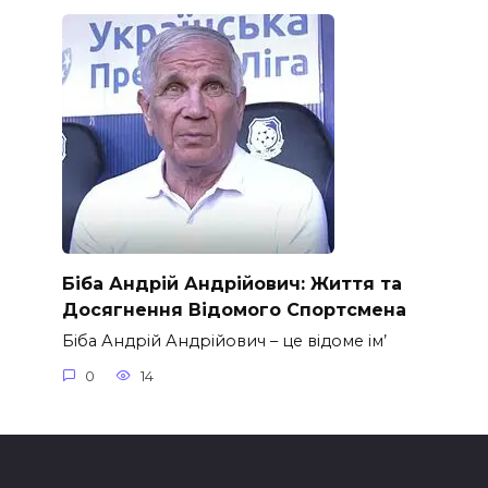
Біба Андрій Андрійович: Життя та
Досягнення Відомого Спортсмена
Біба Андрій Андрійович – це відоме ім’
0
14