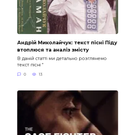
Андрій Миколайчук: текст пісні Піду
втоплюся та аналіз змісту
В даній статті ми детально розглянемо
текст пісні “
0
13