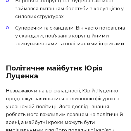
Боротьба з корупцією: Луценко активно
займався питанням боротьби з корупцією у
силових структурах.
Суперечки та скандали: Він часто потрапляв
у скандали, пов’язані з корупційними
звинуваченнями та політичними інтригами.
Політичне майбутнє Юрія
Луценка
Незважаючи на всі складності, Юрій Луценко
продовжує залишатися впливовою фігурою в
українській політиці. Його досвід і знання
роблять його важливим гравцем на політичній
арені, а майбутні кроки можуть бути
вирішальними для його подальшої кар’єри.