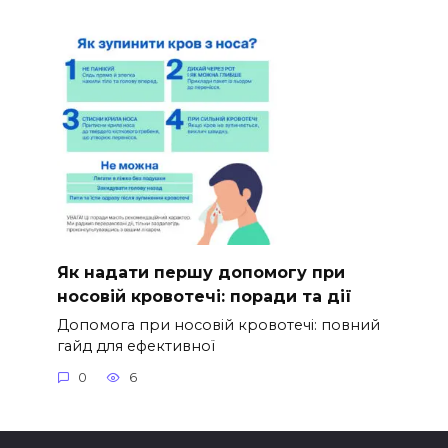
Як надати першу допомогу при
носовій кровотечі: поради та дії
Допомога при носовій кровотечі: повний
гайд для ефективної
0
6