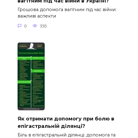
вагітним під час війни в Україні?
Грошова допомога вагітним під час війни:
важливі аспекти
0
355
Як отримати допомогу при болю в
епігастральній ділянці?
Біль в епігастральній ділянці: допомога та