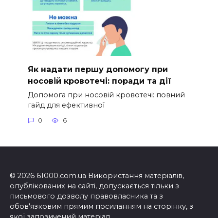
Як надати першу допомогу при
носовій кровотечі: поради та дії
Допомога при носовій кровотечі: повний
гайд для ефективної
0
6
© 2026 61000.com.ua Використання матеріалів,
опублікованих на сайті, допускається тільки з
письмового дозволу правовласника та з
обов'язковим прямим посиланням на сторінку, з
якої запозичений матеріал.