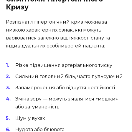
Кризу
Розпізнати гіпертонічний криз можна за
низкою характерних ознак, які можуть
варіюватися залежно від тяжкості стану та
індивідуальних особливостей пацієнта:
Різке підвищення артеріального тиску
Сильний головний біль, часто пульсуючий
Запаморочення або відчуття нестійкості
Зміна зору — можуть з’являтися «мошки»
або затуманеність
Шум у вухах
Нудота або блювота