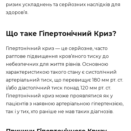
ризик ускладнень та серйозних наслідків для
здоров’я.
Що таке Гіпертонічний Криз?
Гіпертонічний криз — це серйозне, часто
раптове підвищення кров’яного тиску до
небезпечних для життя рівнів. Основною
характеристикою такого стану є систолічний
артеріальний тиск, що перевищує 180 мм рт. ст.
і/або діастолічний тиск понад 120 мм рт. ст.
Гіпертонічний криз може проявлятися як у
пацієнтів з наявною артеріальною гіпертензією,
так і у тих, хто раніше не мав таких діагнозів.