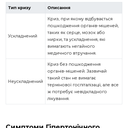
Тип кризу
Описання
Криз, при якому відбувається
пошкодження органів-мішеней,
таких як серце, мозок або
Ускладнений
нирки, та ускладнення, які
вимагають негайного
медичного втручання.
Криз без пошкодження
органів-мішеней. Зазвичай
такий стан не вимагає
Неускладнений
термінової госпіталізації, але все
ж потребує невідкладного
лікування.
Симптоми Гіпертонічного