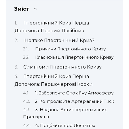
Зміст
Гіпертонічний Криз Перша
Допомога: Повний Посібник
Що таке Гіпертонічний Криз?
Причини Гіпертонічного Кризу
Класифікація Гіпертонічного Кризу
Симптоми Гіпертонічного Кризу
Гіпертонічний Криз Перша
Допомога: Першочергові Кроки
1. Забезпечте Спокійну Атмосферу
2. Контролюйте Артеріальний Тиск
3. Надання Антигіпертензивних
Препаратів
4. Подбайте про Достатню