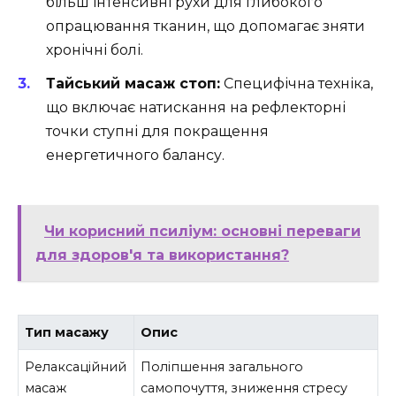
більш інтенсивні рухи для глибокого
опрацювання тканин, що допомагає зняти
хронічні болі.
Тайський масаж стоп:
Специфічна техніка,
що включає натискання на рефлекторні
точки ступні для покращення
енергетичного балансу.
Чи корисний псиліум: основні переваги
для здоров'я та використання?
Тип масажу
Опис
Релаксаційний
Поліпшення загального
масаж
самопочуття, зниження стресу