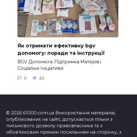
Як отримати ефективну bgv
допомогу: поради та інструкції
BGV Допомога: Підтримка Матерів і
Соціальні Ініціативи
0
20
© 2026 61000.com.ua Використання матеріалів,
опублікованих на сайті, допускається тільки з
письмового дозволу правовласника та з
обов'язковим прямим посиланням на сторінку, з