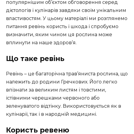
популярнішим об’єктом обговорення серед
дієтологів і кулінарів завдяки своїм унікальним
властивостям. У цьому матеріалі ми розглянемо
питання ревінь користь і шкода і спробуємо
визначити, яким чином ця рослина може
вплинути на наше здоров’я.
Що таке ревінь
Ревінь – це багаторічна трав’яниста рослина, що
належить до родини Гречкових. Його легко
впізнати за великим листям і товстими,
їстівними черешками червоного або
зеленуватого відтінку. Використовується як в
кулінарії, так і в народній медицині.
Користь ревеню