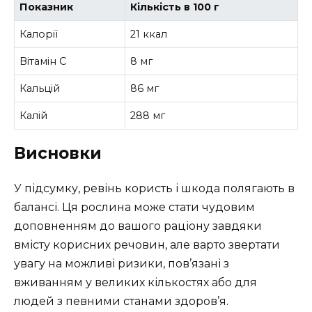
Показник
Кількість в 100 г
Калорії
21 ккал
Вітамін C
8 мг
Кальцій
86 мг
Калій
288 мг
Висновки
У підсумку, ревінь користь і шкода полягають в
балансі. Ця рослина може стати чудовим
доповненням до вашого раціону завдяки
вмісту корисних речовин, але варто звертати
увагу на можливі ризики, пов’язані з
вживанням у великих кількостях або для
людей з певними станами здоров’я.