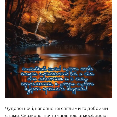
Чудової ночі, наповненої світлими та добрими
снами. Сказкової ночі з чарівною атмосферою і