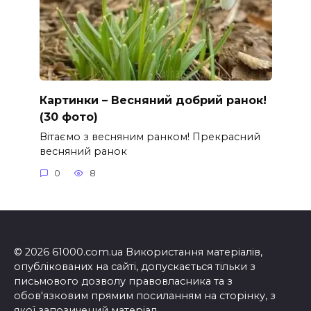
Картинки – Весняний добрий ранок!
(30 фото)
Вітаємо з весняним ранком! Прекрасний
весняний ранок
0
8
© 2026 61000.com.ua Використання матеріалів,
опублікованих на сайті, допускається тільки з
письмового дозволу правовласника та з
обов'язковим прямим посиланням на сторінку, з
якої запозичений матеріал.