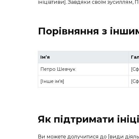
ініціативи]. Завдяки своїм зусиллям, 
Порівняння з інши
Ім’я
Га
Петро Шевчук
[Сф
[Інше ім’я]
[Сф
Як підтримати іні
Ви можете долучитися до [види діяльно