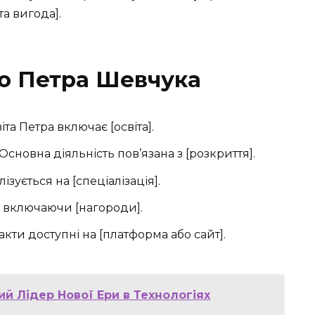
та вигода].
ро Петра Шевчука
та Петра включає [освіта].
Основна діяльність пов’язана з [розкриття].
ізується на [спеціалізація].
, включаючи [нагороди].
кти доступні на [платформа або сайт].
ий Лідер Нової Ери в Технологіях