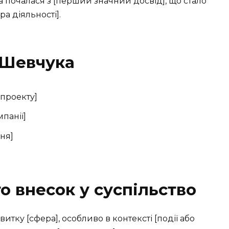
єра почалася з [перший значний досвід], що стало
а діяльності].
 Шевчука
 проекту]
панії]
ня]
о внесок у суспільство
итку [сфера], особливо в контексті [події або