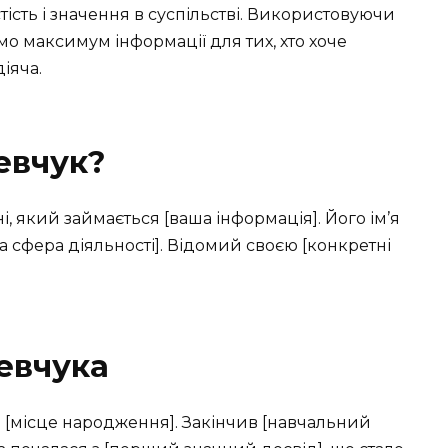
стість і значення в суспільстві. Використовуючи
мо максимум інформації для тих, хто хоче
іяча.
евчук?
, який займається [ваша інформація]. Його ім’я
на сфера діяльності]. Відомий своєю [конкретні
евчука
в [місце народження]. Закінчив [навчальний