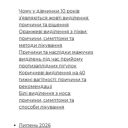
Чому у дівчинки 10 років
з’являються жовті виділення:
причини та рішення
Оранжеві виділення з піхви:
причини, симптоми та
методи лікування
Причини та наслідки мажучих
виділень під час прийому
протизаплідних пігулок
Коричневі виділення на 40
тижні вагітності: причини та
рекомендації
Білі виділення з носа:
причини, симптоми та
способи лікування
Липень 2026