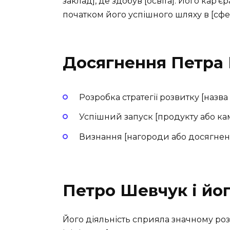
заклад], де здобув [освіта]. Його кар’
початком його успішного шляху в [сфер
Досягнення Петра
Розробка стратегії розвитку [назва
Успішний запуск [продукту або кам
Визнання [нагороди або досягнен
Петро Шевчук і йог
Його діяльність сприяла значному розв