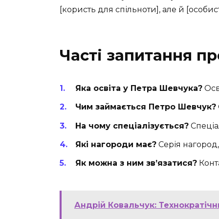
[користь для спільноти], але й [особис
Часті запитання п
Яка освіта у Петра Шевчука?
Осві
Чим займається Петро Шевчук?
На чому спеціалізується?
Спеціал
Які нагороди має?
Серія нагород
Як можна з ним зв’язатися?
Конта
Андрій Ковальчук: Технократічн