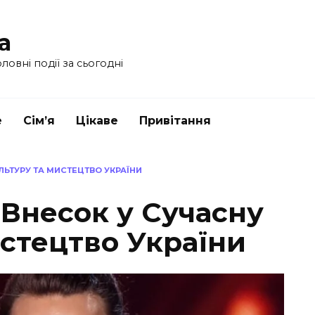
a
ловні події за сьогодні
е
Сім’я
Цікаве
Привітання
ЛЬТУРУ ТА МИСТЕЦТВО УКРАЇНИ
 Внесок у Сучасну
истецтво України