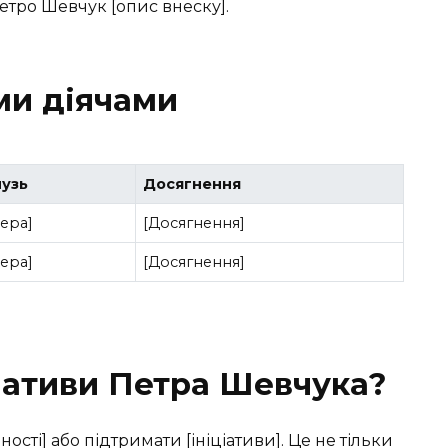
Петро Шевчук [опис внеску].
ми діячами
лузь
Досягнення
ера]
[Досягнення]
ера]
[Досягнення]
ціативи Петра Шевчука?
сті] або підтримати [ініціативи]. Це не тільки