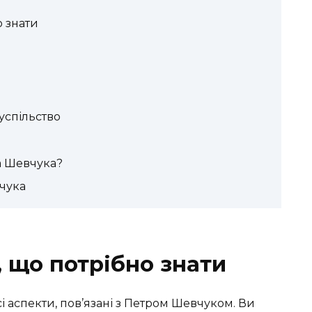
о знати
успільство
а Шевчука?
чука
 що потрібно знати
сі аспекти, пов’язані з Петром Шевчуком. Ви