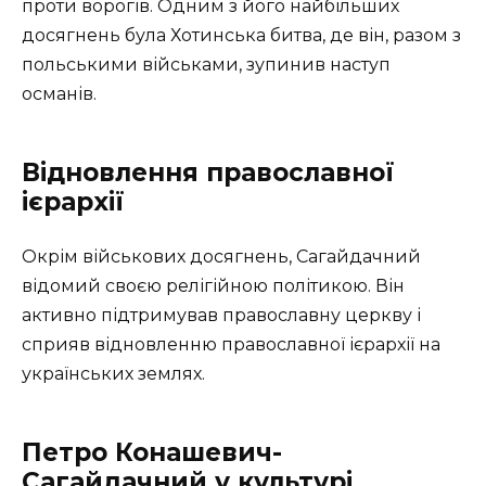
проти ворогів. Одним з його найбільших
досягнень була Хотинська битва, де він, разом з
польськими військами, зупинив наступ
османів.
Відновлення православної
ієрархії
Окрім військових досягнень, Сагайдачний
відомий своєю релігійною політикою. Він
активно підтримував православну церкву і
сприяв відновленню православної ієрархії на
українських землях.
Петро Конашевич-
Сагайдачний у культурі