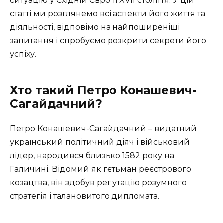
ситуацію у Східній Європі XVII століття. У цій
статті ми розглянемо всі аспекти його життя та
діяльності, відповімо на найпоширеніші
запитання і спробуємо розкрити секрети його
успіху.
Хто такий Петро Конашевич-
Сагайдачний?
Петро Конашевич-Сагайдачний – видатний
український політичний діяч і військовий
лідер, народився близько 1582 року на
Галичині. Відомий як гетьман реєстрового
козацтва, він здобув репутацію розумного
стратегія і талановитого дипломата.