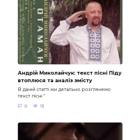
Андрій Миколайчук: текст пісні Піду
втоплюся та аналіз змісту
В даній статті ми детально розглянемо
текст пісні “
0
13