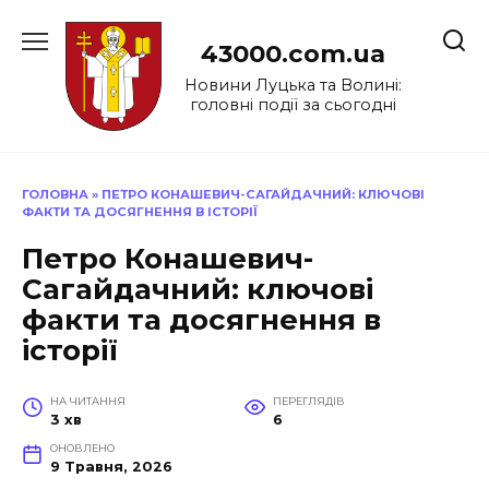
Перейти
до
43000.com.ua
вмісту
Новини Луцька та Волині:
головні події за сьогодні
ГОЛОВНА
»
ПЕТРО КОНАШЕВИЧ-САГАЙДАЧНИЙ: КЛЮЧОВІ
ФАКТИ ТА ДОСЯГНЕННЯ В ІСТОРІЇ
Петро Конашевич-
Сагайдачний: ключові
факти та досягнення в
історії
НА ЧИТАННЯ
ПЕРЕГЛЯДІВ
3 хв
6
ОНОВЛЕНО
9 Травня, 2026