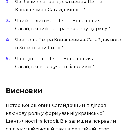
Які були основні досягнення Петра
Конашевича-Сагайдачного?
Який вплив мав Петро Конашевич-
Сагайдачний на православну церкву?
Яка роль Петра Конашевича-Сагайдачного
в Хотинській битві?
Як оцінюють Петро Конашевича-
Сагайдачного сучасні історики?
Висновки
Петро Конашевич-Сагайдачний відіграв
ключову роль у формуванні української
ідентичності та історії. Він залишив яскравий
слід як у військовій, так і в релігійній історії