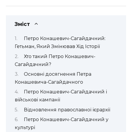
Зміст
Петро Конашевич-Сагайдачний:
Гетьман, Який Змінював Хід Історії
Хто такий Петро Конашевич-
Сагайдачний?
Основні досягнення Петра
Конашевича-Сагайдачного
Петро Конашевич-Сагайдачний і
військові кампанії
Відновлення православної ієрархії
Петро Конашевич-Сагайдачний у
культурі